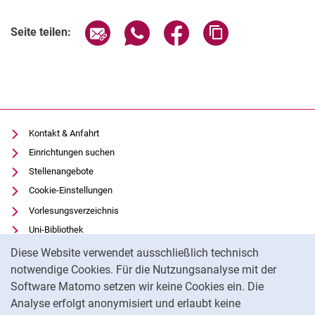
Seite über E-Mail teilen
Seite über WhatsApp teilen (exter
Seite über Facebook teile
Adresse der Seite
Seite teilen:
Kontakt & Anfahrt
Einrichtungen suchen
Stellenangebote
Cookie-Einstellungen
Vorlesungsverzeichnis
Uni-Bibliothek
Cookie-Hinweis
Moodle
Diese Website verwendet ausschließlich technisch
Panopto
notwendige Cookies. Für die Nutzungsanalyse mit der
Software Matomo setzen wir keine Cookies ein. Die
Datenschutz
Analyse erfolgt anonymisiert und erlaubt keine
Barrierefreiheit