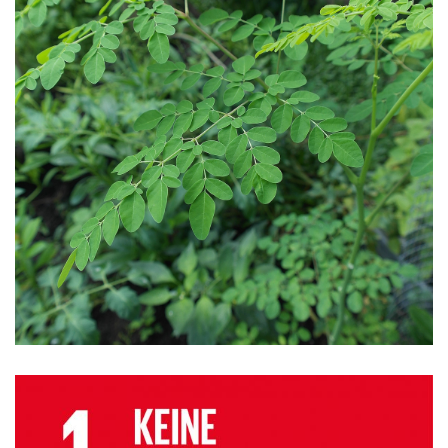
Schriften
Radio&Filmbeiträge
Audioguide SDG
SDG aus Schülersicht
Audioguide Landwirtschaft
Rundgang - Pflanzen und ihre Abwehrmechanismen
Chakra Anbausystem
Material