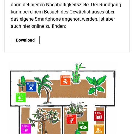
darin definierten Nachhaltigkeitsziele. Der Rundgang
kann bei einem Besuch des Gewächshauses über
das eigene Smartphone angehört werden, ist aber
auch hier online zu finden:
Audioguide zu den Sustainable Development Goals (SDG = Nac
Download