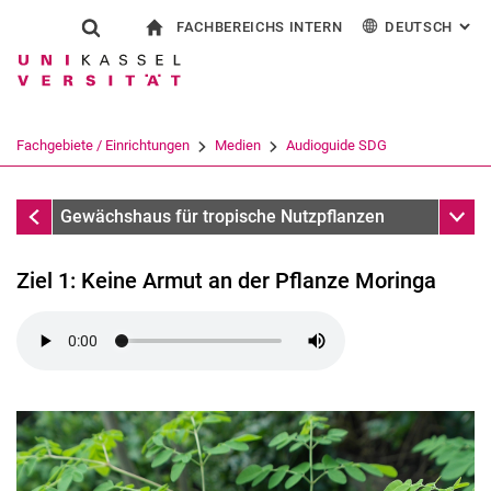
FACHBEREICHS INTERN
DEUTSCH
: AL
Springe direkt zu: Inhalt
Springe direkt zu: Suche
Springe direkt zu: Hauptnav
zur Startseite
Suchformular
Suchbegriff
Für Beschäftigte
English
Suchmaschine
Fachgebiete / Einrichtungen
Medien
Audioguide SDG
Suchen (öffnet externen Link in einem 
Audioguide SDG
Unter
Gewächshaus für tropische Nutzpflanzen
Ziel 1: Keine Armut an der Pflanze Moringa