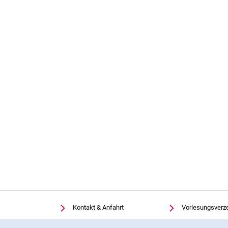
Kontakt & Anfahrt
Vorlesungsverz
Einrichtungen suchen
Uni-Bibliothek
Cookie-Hinweis