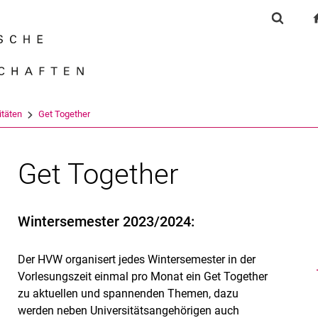
Springe direkt zu: Inhalt
Springe direkt zu: Suche
Springe direkt zu: Hauptnav
Suchfor
Suchmas
itäten
Get Together
Get Together
Wintersemester 2023/2024:
Der HVW organisert jedes Wintersemester in der
Vorlesungszeit einmal pro Monat ein Get Together
zu aktuellen und spannenden Themen, dazu
werden neben Universitätsangehörigen auch