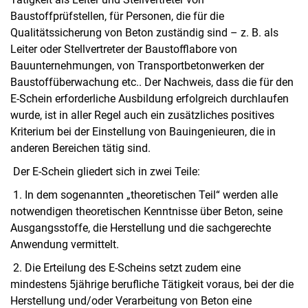
Baustoffprüfstellen, für Personen, die für die
Qualitätssicherung von Beton zuständig sind – z. B. als
Leiter oder Stellvertreter der Baustofflabore von
Bauunternehmungen, von Transportbetonwerken der
Baustoffüberwachung etc.. Der Nachweis, dass die für den
Lehrveranstaltungen
E-Schein erforderliche Ausbildung erfolgreich durchlaufen
Vertiefungsrichtung Werkstoffe
wurde, ist in aller Regel auch ein zusätzliches positives
Ba­che­lor-, Mas­ter- und Pro­jekt­ar­bei­ten
Kriterium bei der Einstellung von Bauingenieuren, die in
E-Schein
anderen Bereichen tätig sind.
Der E-Schein gliedert sich in zwei Teile:
1. In dem sogenannten „theoretischen Teil“ werden alle
notwendigen theoretischen Kenntnisse über Beton, seine
Ausgangsstoffe, die Herstellung und die sachgerechte
Anwendung vermittelt.
2. Die Erteilung des E-Scheins setzt zudem eine
mindestens 5jährige berufliche Tätigkeit voraus, bei der die
Herstellung und/oder Verarbeitung von Beton eine