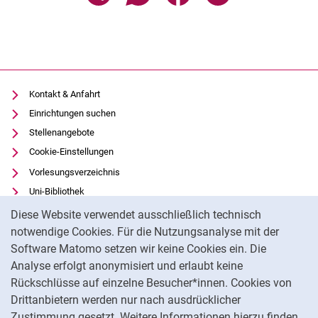
Kontakt & Anfahrt
Einrichtungen suchen
Stellenangebote
Cookie-Einstellungen
Vorlesungsverzeichnis
Uni-Bibliothek
Cookie-Hinweis
Moodle
Diese Website verwendet ausschließlich technisch
Panopto
notwendige Cookies. Für die Nutzungsanalyse mit der
Software Matomo setzen wir keine Cookies ein. Die
Datenschutz
Analyse erfolgt anonymisiert und erlaubt keine
Barrierefreiheit
Rückschlüsse auf einzelne Besucher*innen. Cookies von
Transparenter KI-Einsatz
Drittanbietern werden nur nach ausdrücklicher
Impressum
Zustimmung gesetzt. Weitere Informationen hierzu finden