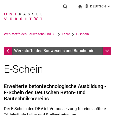
DEUTSCH
: AL
Springe direkt zu: Inhalt
Springe direkt zu: Suche
Springe direkt zu: Hauptnav
zur Startseite
Suchformular
Suchbegriff
English
Suchmaschine
Werkstoffe des Bauwesens und B...
Lehre
E-Schein
Suchen (öffnet externen Link in einem 
Lehre
Unter
Werkstoffe des Bauwesens und Bauchemie
E-Schein
Erweiterte betontechnologische Ausbildung -
E-Schein des Deutschen Beton- und
Bautechnik-Vereins
Der E-Schein des DBV ist Voraussetzung für eine spätere
Tätigkeit als Leiter und Stellvertreter von