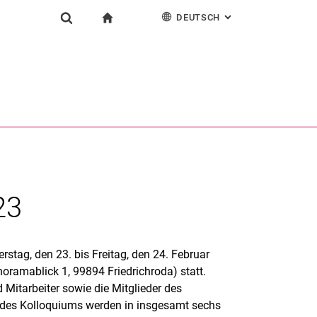
DEUTSCH
: ALTERNATIVE SEI
igation
zur Startseite
Forschung
Suchformular
chine
English
Español
Français
Suchen (öffnet externen Link in einem neuen Fenst
Italiano
23
stag, den 23. bis Freitag, den 24. Februar
oramablick 1, 99894 Friedrichroda) statt.
 Mitarbeiter sowie die Mitglieder des
n des Kolloquiums werden in insgesamt sechs