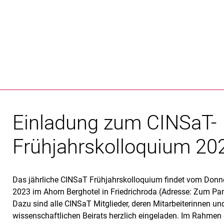
Springe direkt zu: Inhalt
Springe direkt zu: Suche
Springe direkt zu: Hauptnav
Suchmas
Einladung zum CINSaT-
Frühjahrskolloquium 20
Das jährliche CINSaT Frühjahrskolloquium findet vom Donner
2023 im Ahorn Berghotel in Friedrichroda (Adresse: Zum Pan
Dazu sind alle CINSaT Mitglieder, deren Mitarbeiterinnen und
wissenschaftlichen Beirats herzlich eingeladen. Im Rahme