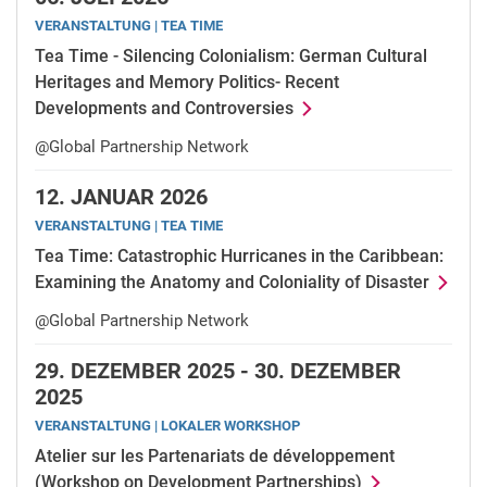
VERANSTALTUNG | TEA TIME
Tea Time - Silencing Colonialism: German Cultural
Rückblicke und Aufzeichnungen
Heritages and Memory Politics- Recent
Developments and Controversies
@Global Partnership Network
12.
JANUAR 2026
VERANSTALTUNG | TEA TIME
Tea Time: Catastrophic Hurricanes in the Caribbean:
Examining the Anatomy and Coloniality of Disaster
@Global Partnership Network
29.
DEZEMBER 2025 -
30.
DEZEMBER
2025
VERANSTALTUNG | LOKALER WORKSHOP
Atelier sur les Partenariats de développement
(Workshop on Development Partnerships)