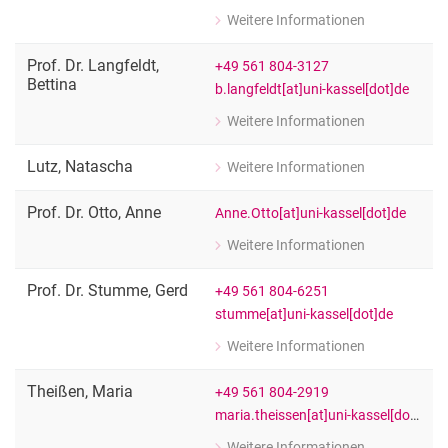
Weitere Informationen
zu Prof. Dr. Hans Peter Kuhn
Vorstandsmitglied
Prof. Dr.
Langfeldt
,
+49 561 804-3127
Bettina
b.langfeldt[at]uni-kassel[dot]de
Weitere Informationen
zu Prof. Dr. Bettina Langfeldt
Vorstandsmitglied
Lutz
,
Natascha
Weitere Informationen
zu Natascha Lutz
Stud. Mitarbeiterin
Prof. Dr.
Otto
,
Anne
Anne.Otto[at]uni-kassel[dot]de
Weitere Informationen
zu Prof. Dr. Anne Otto
Professorin für Hochschule und Arbe
Prof. Dr.
Stumme
,
Gerd
+49 561 804-6251
stumme[at]uni-kassel[dot]de
Weitere Informationen
zu Prof. Dr. Gerd Stumme
Member of INCHER'S Board of Direct
Theißen
,
Maria
+49 561 804-2919
maria.theissen[at]uni-kassel[dot]de
Weitere Informationen