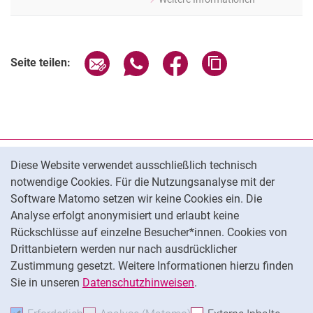
zu Maria Theißen
Researcher
Seite über E-Mail teilen
Seite über WhatsApp teilen (exter
Seite über Facebook teile
Adresse der Seite
Seite teilen:
Cookie-Hinweis
Datenschutz
Diese Website verwendet ausschließlich technisch
notwendige Cookies. Für die Nutzungsanalyse mit der
Barrierefreiheit
Software Matomo setzen wir keine Cookies ein. Die
Transparenter KI-Einsatz
Analyse erfolgt anonymisiert und erlaubt keine
Impressum
Rückschlüsse auf einzelne Besucher*innen. Cookies von
Cookie-Einstellungen
Drittanbietern werden nur nach ausdrücklicher
Zustimmung gesetzt. Weitere Informationen hierzu finden
Sie in unseren
Datenschutzhinweisen
.
Na