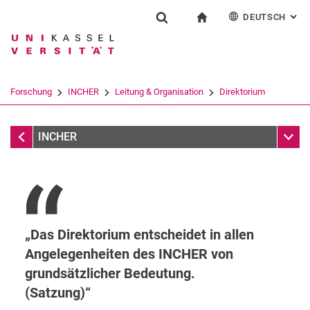
DEUTSCH
: AL
Springe direkt zu: Inhalt
Springe direkt zu: Suche
Springe direkt zu: Hauptnav
zur Startseite
Forschung
Suchformular
Suchbegriff
English
Suchmaschine
Forschung
INCHER
Leitung & Organisation
Direktorium
Suchen (öffnet externen Link in einem 
Leitung & Organisation
Unter
INCHER
Das Direktorium entscheidet in allen
Angelegenheiten des INCHER von
grundsätzlicher Bedeutung.
(Satzung)