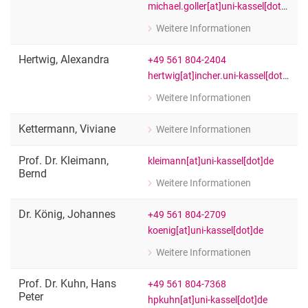
michael.goller[at]uni-kassel[dot]de
Weitere Informationen
zu Prof. Dr. Michael Goller
Leiter des Fachgebiets Berufs- u. Wi
Hertwig
,
Alexandra
+49 561 804-2404
hertwig[at]incher.uni-kassel[dot]de
Weitere Informationen
zu Alexandra Hertwig
Kommunikation und Forschungsinfo
Kettermann
,
Viviane
Weitere Informationen
zu Viviane Kettermann
Stud. Mitarbeiterin
Prof. Dr.
Kleimann
,
kleimann[at]uni-kassel[dot]de
Bernd
Weitere Informationen
zu Prof. Dr. Bernd Kleimann
Leiter der Abteilung "Governance in
Dr.
König
,
Johannes
+49 561 804-2709
koenig[at]uni-kassel[dot]de
Weitere Informationen
zu Dr. Johannes König
Senior researcher
Prof. Dr.
Kuhn
,
Hans
+49 561 804-7368
Peter
hpkuhn[at]uni-kassel[dot]de