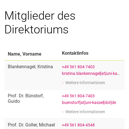
Vorstand
Mitglieder des
Direktorium
Wissenschaftlicher Beirat
Direktoriums
Gleichstellungsbeauftragte
Kontaktinfos
Name, Vorname
Blankennagel
,
Kristina
+49 561 804-7403
kristina.blankennagel[at]uni-kassel[dot]de
Weitere Informationen
zu Kristina Blankennagel
Teamassistenz INCHER und Fachgebiet
Prof. Dr.
Bünstorf
,
+49 561 804-7403
Guido
buenstorf[at]uni-kassel[dot]de
Weitere Informationen
zu Prof. Dr. Guido Bünstorf
Sprecher des Vorstands
Prof. Dr.
Goller
,
Michael
+49 561 804-4548