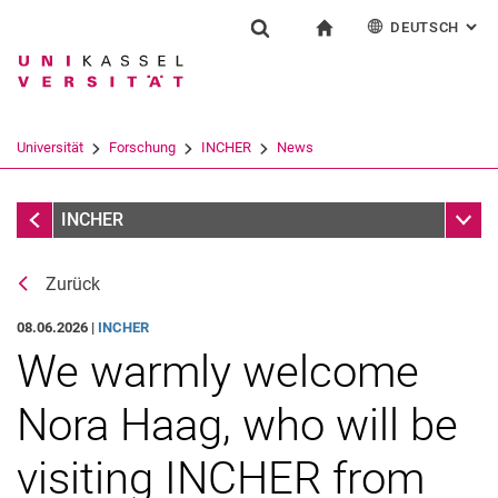
DEUTSCH
: AL
Springe direkt zu: Inhalt
Springe direkt zu: Suche
Springe direkt zu: Hauptnav
zur Startseite
Forschung
Suchformular
Suchbegriff
English
Suchmaschine
Universität
Forschung
INCHER
News
Suchen (öffnet externen Link in einem 
News
Unter
INCHER
Zurück
08.06.2026 |
INCHER
We warmly welcome
Newsletter INCHER-update
Newsletter Abo
Nora Haag, who will be
visiting INCHER from