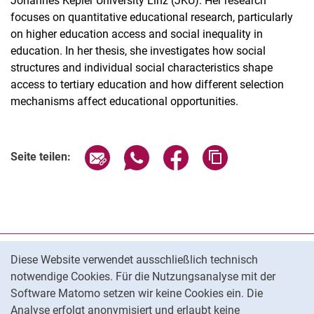
Johannes Kepler University Linz (JKU). Her research
focuses on quantitative educational research, particularly
on higher education access and social inequality in
education. In her thesis, she investigates how social
structures and individual social characteristics shape
access to tertiary education and how different selection
mechanisms affect educational opportunities.
Seite über E-Mail teilen
Seite über WhatsApp teilen (exter
Seite über Facebook teile
Adresse der Seite
Seite teilen:
Cookie-Hinweis
Datenschutz
Diese Website verwendet ausschließlich technisch
notwendige Cookies. Für die Nutzungsanalyse mit der
Barrierefreiheit
Software Matomo setzen wir keine Cookies ein. Die
Transparenter KI-Einsatz
Analyse erfolgt anonymisiert und erlaubt keine