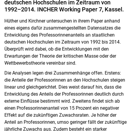
deutschen Hochschulen im Zeitraum von
1992–2014. INCHER Working Paper 7, Kassel.
Hüther und Kirchner untersuchen in ihrem Paper anhand
eines eigens dafür zusammengestellten Datensatzes die
Entwicklung des Professorinnenanteils an staatlichen
deutschen Hochschulen im Zeitraum von 1992 bis 2014.
Überprüft wird dabei, ob die Entwicklungen mit den
Erwartungen der Theorie der kritischen Masse oder der
Wettbewerbstheorie vereinbar sind.
Die Analysen legen drei Zusammenhänge offen. Erstens:
die Anteile der Professorinnen an den Hochschulen steigen
linear und gleichgerichtet. Dies weist darauf hin, dass die
Journal articles
Entwicklung des Anteils der Professorinnen deutlich durch
Monographs & Editorials
externe Einflüsse bestimmt wird. Zweitens findet sich ab
Edited Volumes
einen Professorinnenanteil von 15 Prozent ein negativer
Contributions in Edited Volumes
Effekt auf die zukünftigen Zuwachsraten. Je höher der
Discussion papers/working papers
Anteil an Professorinnen, umso geringer fällt der zukünftige
jährliche Zuwachs aus. Zudem besteht ein starker
INCHER Working Papers