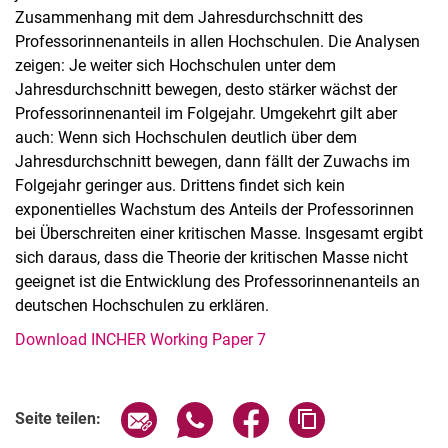
Zusammenhang mit dem Jahresdurchschnitt des
No. 15: C.J. Schmid (2023): Misfits in Academia
Professorinnenanteils in allen Hochschulen. Die Analysen
No. 14: A. Hertwig, A. Kosmützky & M. Rhein (2020):
zeigen: Je weiter sich Hochschulen unter dem
Internationale Forschungskollaborationen
Jahresdurchschnitt bewegen, desto stärker wächst der
No. 13: C. Schneijderberg & N. Götze (2020): Organisierte,
metrifizierte und exzellente Wissenschaftler*innen
Professorinnenanteil im Folgejahr. Umgekehrt gilt aber
auch: Wenn sich Hochschulen deutlich über dem
No. 12: O. Hüther, A. Kosmützky, I. Asanov, G. Bünstorf & G.
Krücken (2020): Massive Open Online Courses after the Gold
Jahresdurchschnitt bewegen, dann fällt der Zuwachs im
Rush
Folgejahr geringer aus. Drittens findet sich kein
No. 11: U. Teichler (2019): Steering in a Modern Higher Education
exponentielles Wachstum des Anteils der Professorinnen
System
bei Überschreiten einer kritischen Masse. Insgesamt ergibt
No. 10: U. Teichler (2018): Higher Education and Graduate
sich daraus, dass die Theorie der kritischen Masse nicht
Employment
geeignet ist die Entwicklung des Professorinnenanteils an
No. 9: I. Stein­hardt, C. Schnei­j­der­berg, G. Krü­cken & J. Bau­mann
(2018): Externe und interne Qualitätssicherung von Studium und
deutschen Hochschulen zu erklären.
Lehre
Download INCHER Working Paper 7
No. 8: S. Neumeyer & B. Alesi (2018): Soziale Ungleichheiten
nach Studienabschluss?
No. 7: O. Hüther & S. Kirchner (2017): Kritische Masse oder
Wettbewerb?
Seite über E-Mail teilen
Seite über WhatsApp teilen (exter
Seite über Facebook teile
Adresse der Seite
Seite teilen:
No. 6: I. Pietrzyk & A. Graser (2017): Gütekriterien des