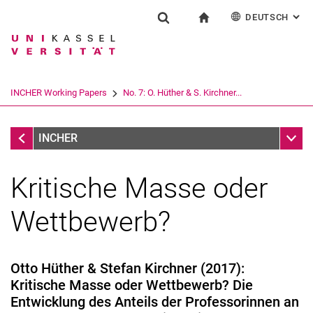
DEUTSCH
: AL
Springe direkt zu: Inhalt
Springe direkt zu: Suche
Springe direkt zu: Hauptnav
zur Startseite
Forschung
Suchformular
Suchbegriff
English
Suchmaschine
INCHER Working Papers
No. 7: O. Hüther & S. Kirchner...
Suchen (öffnet externen Link in einem 
INCHER Working Papers
Unter
INCHER
Kritische Masse oder
Wettbewerb?
Otto Hüther & Stefan Kirchner (2017):
Kritische Masse oder Wettbewerb? Die
Entwicklung des Anteils der Professorinnen an