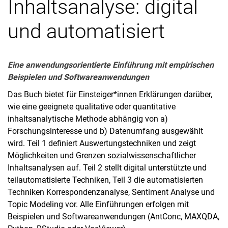
Inhaltsanalyse: digital
und automatisiert
Eine anwendungsorientierte Einführung mit empirischen
Beispielen und Softwareanwendungen
Das Buch bietet für Einsteiger*innen Erklärungen darüber,
wie eine geeignete qualitative oder quantitative
inhaltsanalytische Methode abhängig von a)
Forschungsinteresse und b) Datenumfang ausgewählt
wird. Teil 1 definiert Auswertungstechniken und zeigt
Journal articles
Möglichkeiten und Grenzen sozialwissenschaftlicher
Inhaltsanalysen auf. Teil 2 stellt digital unterstützte und
Monographs & Editorials
teilautomatisierte Techniken, Teil 3 die automatisierten
Edited Volumes
Techniken Korrespondenzanalyse, Sentiment Analyse und
Contributions in Edited Volumes
Topic Modeling vor. Alle Einführungen erfolgen mit
Discussion papers/working papers
Beispielen und Softwareanwendungen (AntConc, MAXQDA,
INCHER Working Papers