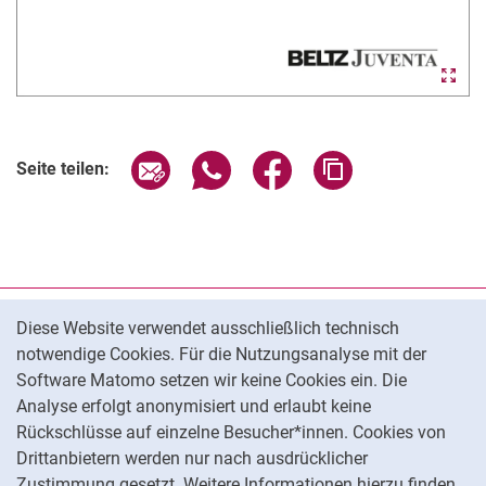
Seite über E-Mail teilen
Seite über WhatsApp teilen (exter
Seite über Facebook teile
Adresse der Seite
Seite teilen:
Cookie-Hinweis
Datenschutz
Diese Website verwendet ausschließlich technisch
notwendige Cookies. Für die Nutzungsanalyse mit der
Barrierefreiheit
Software Matomo setzen wir keine Cookies ein. Die
Transparenter KI-Einsatz
Analyse erfolgt anonymisiert und erlaubt keine
Impressum
Rückschlüsse auf einzelne Besucher*innen. Cookies von
Cookie-Einstellungen
Drittanbietern werden nur nach ausdrücklicher
Zustimmung gesetzt. Weitere Informationen hierzu finden