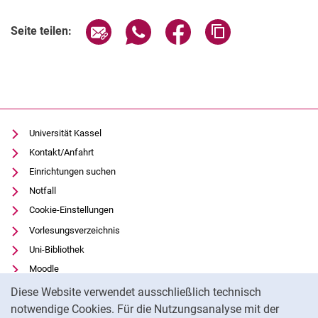
Seite über E-Mail teilen
Seite über WhatsApp teilen (exter
Seite über Facebook teile
Adresse der Seite
Seite teilen:
Universität Kassel
Kontakt/Anfahrt
Einrichtungen suchen
Notfall
Cookie-Einstellungen
Vorlesungsverzeichnis
Uni-Bibliothek
Moodle
Cookie-Hinweis
Panopto
Diese Website verwendet ausschließlich technisch
notwendige Cookies. Für die Nutzungsanalyse mit der
Datenschutz