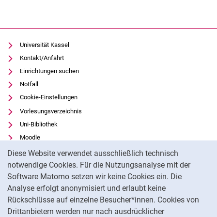
Universität Kassel
Kontakt/Anfahrt
Einrichtungen suchen
Notfall
Cookie-Einstellungen
Vorlesungsverzeichnis
Uni-Bibliothek
Moodle
Cookie-Hinweis
Panopto
Diese Website verwendet ausschließlich technisch
notwendige Cookies. Für die Nutzungsanalyse mit der
Datenschutz
Software Matomo setzen wir keine Cookies ein. Die
Barrierefreiheit
Analyse erfolgt anonymisiert und erlaubt keine
Transparenter KI-Einsatz
Rückschlüsse auf einzelne Besucher*innen. Cookies von
Impressum
Drittanbietern werden nur nach ausdrücklicher
Feedback