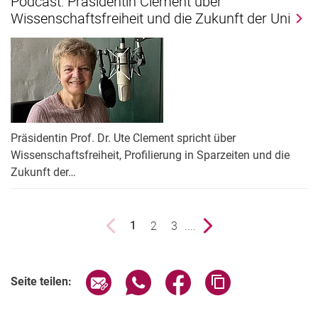
Podcast: Präsidentin Clement über
Wissenschaftsfreiheit und die Zukunft der Uni
Präsidentin Prof. Dr. Ute Clement spricht über
Wissenschaftsfreiheit, Profilierung in Sparzeiten und die
Zukunft der…
vorherige Seite
Seite
2
Seite
3
....
nächste Seite
1
()
Seite über E-Mail teilen
Seite über WhatsApp teilen (exter
Seite über Facebook teile
Adresse der Seite
Seite teilen: