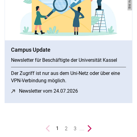
Campus Update
Newsletter für Beschäftigte der Universität Kassel
Der Zugriff ist nur aus dem Uni-Netz oder über eine
VPN-Verbindung möglich.
Newsletter vom 24.07.2026
(öffnet neues Fenster)
vorherige Seite
Seite
2
Seite
3
....
nächste Seite
1
()