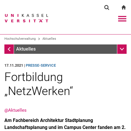
Springe direkt zu: Inhalt
Springe direkt zu: Suche
Springe direkt zu: Hauptnav
zu
Suchformul
Suchbegriff
Navig
Suchmaschine
Hochschulverwaltung
Aktuelles
Aktuelles
Unter
Aktuelles
Suchen (öffnet externen Link in einem 
17.11.2021 |
PRESSE-SERVICE
Fortbildung
„NetzWerken“
@Aktuelles
Am Fachbereich Architektur Stadtplanung
Landschaftsplanung und im Campus Center fanden am 2.