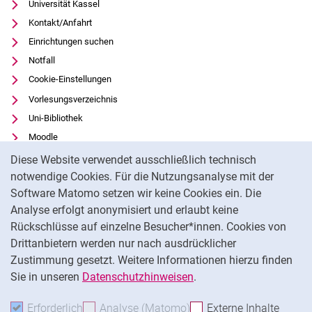
Universität Kassel
Kontakt/Anfahrt
Einrichtungen suchen
Notfall
Cookie-Einstellungen
Vorlesungsverzeichnis
Uni-Bibliothek
Moodle
Cookie-Hinweis
Panopto
Diese Website verwendet ausschließlich technisch
notwendige Cookies. Für die Nutzungsanalyse mit der
Datenschutz
Software Matomo setzen wir keine Cookies ein. Die
Barrierefreiheit
Analyse erfolgt anonymisiert und erlaubt keine
Transparenter KI-Einsatz
Rückschlüsse auf einzelne Besucher*innen. Cookies von
Impressum
Drittanbietern werden nur nach ausdrücklicher
Feedback
Zustimmung gesetzt. Weitere Informationen hierzu finden
Sie in unseren
Datenschutzhinweisen
.
Na
Erforderlich
Erforderliche Cookies akzeptieren
Analyse (Matomo)
Analyse-Cookies akzepti
Externe Inhalte
: Exte