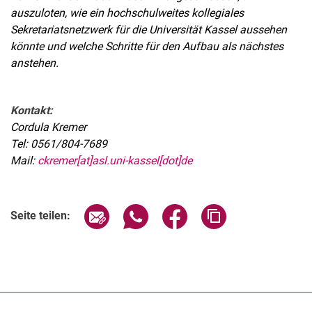
auszuloten, wie ein hochschulweites kollegiales
Sekretariatsnetzwerk für die Universität Kassel aussehen
könnte und welche Schritte für den Aufbau als nächstes
anstehen.
Kontakt:
Cordula Kremer
Tel: 0561/804-7689
Mail:
ckremer[at]asl.uni-kassel[dot]de
Seite über E-Mail teilen
Seite über WhatsApp teilen (exter
Seite über Facebook teile
Adresse der Seite
Seite teilen: