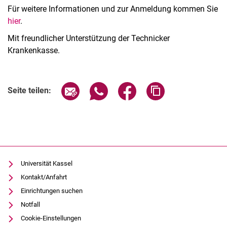
Für weitere Informationen und zur Anmeldung kommen Sie
hier
.
Mit freundlicher Unterstützung der Technicker
Krankenkasse.
Verwandte Links
Seite über E-Mail teilen
Seite über WhatsApp teilen (exter
Seite über Facebook teile
Adresse der Seite
Seite teilen:
Universität Kassel
Kontakt/Anfahrt
Einrichtungen suchen
Notfall
Cookie-Einstellungen