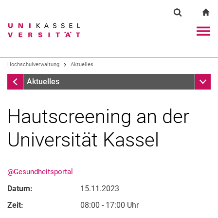
Springe direkt zu: Inhalt
Springe direkt zu: Suche
Springe direkt zu: Hauptnav
zu
Suchformul
Suchbegriff
Navig
Suchmaschine
Hochschulverwaltung
Aktuelles
Aktuelles
Unter
Aktuelles
Suchen (öffnet externen Link in einem 
Hautscreening an der
Universität Kassel
@Gesundheitsportal
Datum:
15.11.2023
Zeit:
08:00 - 17:00 Uhr