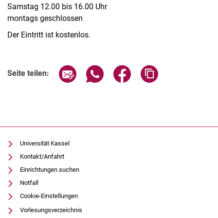
Samstag 12.00 bis 16.00 Uhr
montags geschlossen
Der Eintritt ist kostenlos.
Verwandte Links
Seite über E-Mail teilen
Seite über WhatsApp teilen (exter
Seite über Facebook teile
Adresse der Seite
Seite teilen:
Universität Kassel
Kontakt/Anfahrt
Einrichtungen suchen
Notfall
Cookie-Einstellungen
Vorlesungsverzeichnis