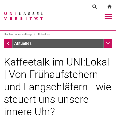
Springe direkt zu: Inhalt
Springe direkt zu: Suche
Springe direkt zu: Hauptnav
zu
Suchformul
Suchbegriff
Navig
Suchmaschine
Hochschulverwaltung
Aktuelles
Aktuelles
Unter
Aktuelles
Suchen (öffnet externen Link in einem 
Kaffeetalk im UNI:Lokal
| Von Frühaufstehern
und Langschläfern - wie
steuert uns unsere
innere Uhr?