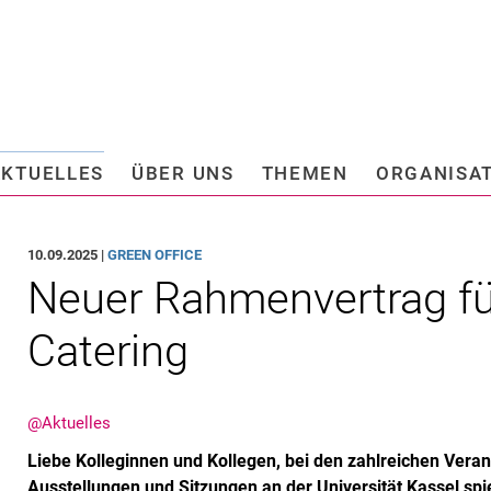
Springe direkt zu: Inhalt
Springe direkt zu: Suche
Springe direkt zu: Hauptnav
Suchmas
AKTUELLES
ÜBER UNS
THEMEN
ORGANISA
sstellen
Beauftragte
schutz und Anti-Korruption
Informationssicherheit
10.09.2025 |
GREEN OFFICE
hungs- und
Weitere Anlaufstellen
Neuer Rahmenvertrag fü
iertenförderung
Gremien
Catering
­stel­lung
e Revision
Kommissionen
nikation und Marketing
@Aktuelles
I
Liebe Kolleginnen und Kollegen, bei den zahlreichen Vera
II
Ausstellungen und Sitzungen an der Universität Kassel sp