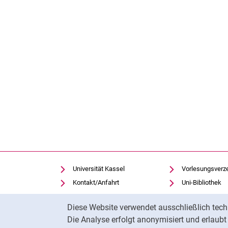
Universität Kassel
Vorlesungsverz
Kontakt/Anfahrt
Uni-Bibliothek
Einrichtungen suchen
Moodle
Cookie-Hinweis
Diese Website verwendet ausschließlich tech
Notfall
Panopto
Die Analyse erfolgt anonymisiert und erlaub
Cookie-Einstellungen