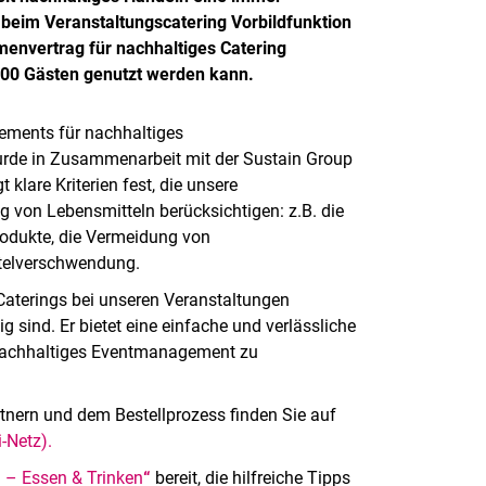
Stichwortverzeichnis
beim Veranstaltungscatering Vorbildfunktion
Wichtige Telefonnummern
envertrag für nachhaltiges Catering
Zentrale IT-Tools
u 400 Gästen genutzt werden kann.
gements für nachhaltiges
urde in Zusammenarbeit mit der Sustain Group
klare Kriterien fest, die unsere
 von Lebensmitteln berücksichtigen: z.B. die
Produkte, die Vermeidung von
telverschwendung.
Caterings bei unseren Veranstaltungen
g sind. Er bietet eine einfache und verlässliche
n nachhaltiges Eventmanagement zu
tnern und dem Bestellprozess finden Sie auf
-Netz).
g – Essen & Trinken
“
bereit, die hilfreiche Tipps