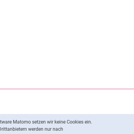
rner Link, öffnet neues Fenster)
en (externer Link, öffnet neues Fenster)
te kopieren
tware Matomo setzen wir keine Cookies ein.
Nach oben
Drittanbietern werden nur nach