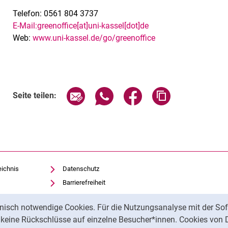
Telefon: 0561 804 3737
E-Mail:greenoffice[at]uni-kassel[dot]de
Web:
www.uni-kassel.de/go/greenoffice
Seite über E-Mail teilen
Seite über WhatsApp teilen (exte
Seite über Facebook teil
Adresse der Sei
Seite teilen:
eichnis
Datenschutz
Barrierefreiheit
Transparenter KI-Einsatz
nisch notwendige Cookies. Für die Nutzungsanalyse mit der Sof
Impressum
t keine Rückschlüsse auf einzelne Besucher*innen. Cookies von 
Feedback