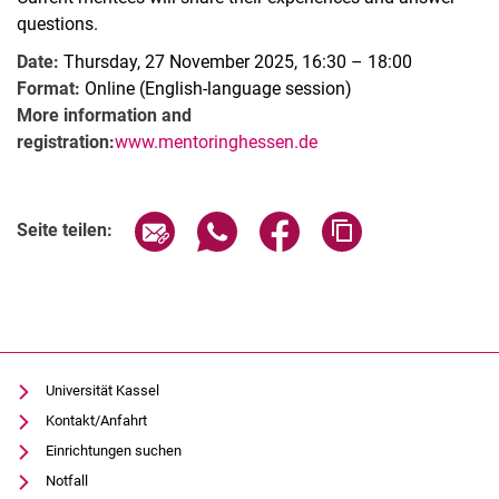
questions.
Date:
Thursday, 27 November 2025, 16:30 – 18:00
Format:
Online (English-language session)
More information and
registration:
www.mentoringhessen.de
Verwandte Links
Seite über E-Mail teilen
Seite über WhatsApp teilen (exter
Seite über Facebook teile
Adresse der Seite
Seite teilen:
Universität Kassel
Kontakt/Anfahrt
Einrichtungen suchen
Notfall