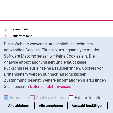
Datenschutz
Barrierefreiheit
Cookie-Hinweis
Transparenter KI-Einsatz
Diese Website verwendet ausschließlich technisch
Impressum
notwendige Cookies. Für die Nutzungsanalyse mit der
Software Matomo setzen wir keine Cookies ein. Die
IT-Benutzungsordnung
Analyse erfolgt anonymisiert und erlaubt keine
Cookie-Einstellungen
Rückschlüsse auf einzelne Besucher*innen. Cookies von
Drittanbietern werden nur nach ausdrücklicher
Zustimmung gesetzt. Weitere Informationen hierzu finden
Externer Link: Universität Kassel auf
Facebook
(öffnet neues Fenster)
Sie in unseren
Datenschutzhinweisen
.
Na
Erforderlich
Erforderliche Cookies akzeptieren
Analyse (Matomo)
Analyse-Cookies akzepti
Externe Inhalte
: Exte
Alle ablehnen
Alle annehmen
Auswahl bestätigen