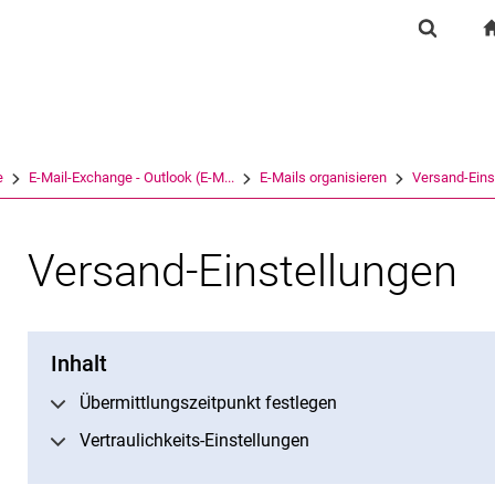
Springe direkt zu: Inhalt
Springe direkt zu: Suche
Springe direkt zu: Hauptnav
Suchfor
Suchmas
e
E-Mail-Exchange - Outlook (E-M...
E-Mails organisieren
Versand-Eins
Versand-Einstellungen
Inhalt
Übermittlungszeitpunkt festlegen
Vertraulichkeits-Einstellungen