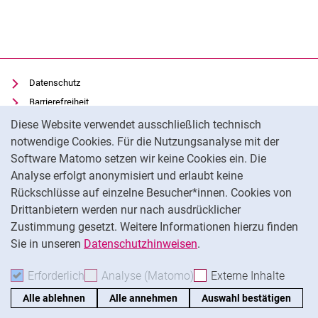
Datenschutz
Barrierefreiheit
Cookie-Hinweis
Transparenter KI-Einsatz
Diese Website verwendet ausschließlich technisch
Impressum
notwendige Cookies. Für die Nutzungsanalyse mit der
Software Matomo setzen wir keine Cookies ein. Die
IT-Benutzungsordnung
Analyse erfolgt anonymisiert und erlaubt keine
Cookie-Einstellungen
Rückschlüsse auf einzelne Besucher*innen. Cookies von
Drittanbietern werden nur nach ausdrücklicher
Zustimmung gesetzt. Weitere Informationen hierzu finden
Externer Link: Universität Kassel auf
Facebook
(öffnet neues Fenster)
Sie in unseren
Datenschutzhinweisen
.
Na
Erforderlich
Erforderliche Cookies akzeptieren
Analyse (Matomo)
Analyse-Cookies akzepti
Externe Inhalte
: Exte
Alle ablehnen
Alle annehmen
Auswahl bestätigen