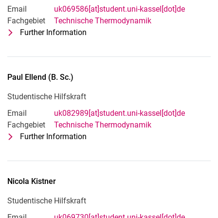
Email
uk069586[at]student.uni-kassel[dot]de
Fachgebiet
Technische Thermodynamik
Further Information
for Omer Khan (B. Sc.)
Studentische Hilfskraft
Paul
Ellend
(
B. Sc.
)
Studentische Hilfskraft
Email
uk082989[at]student.uni-kassel[dot]de
Fachgebiet
Technische Thermodynamik
Further Information
for Paul Ellend (B. Sc.)
Studentische Hilfskraft
Nicola
Kistner
Studentische Hilfskraft
Email
uk069730[at]student.uni-kassel[dot]de