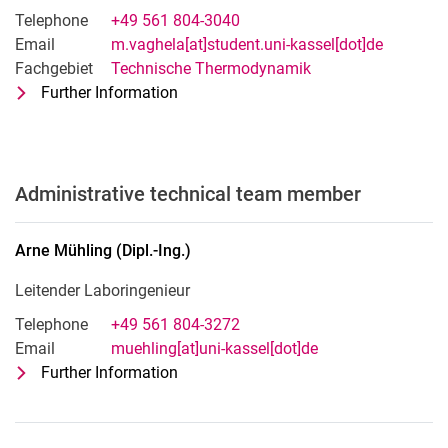
Telephone
+49 561 804-3040
Email
m.vaghela[at]student.uni-kassel[dot]de
Fachgebiet
Technische Thermodynamik
Further Information
for Mahavir Vaghela (M. Sc.)
Wissenschaftlicher Mitarbeiter & Prom
Administrative technical team member
Arne
Mühling
(
Dipl.-Ing.
)
Leitender Laboringenieur
Telephone
+49 561 804-3272
Email
muehling[at]uni-kassel[dot]de
Further Information
for Arne Mühling (Dipl.-Ing.)
Leitender Laboringenieur