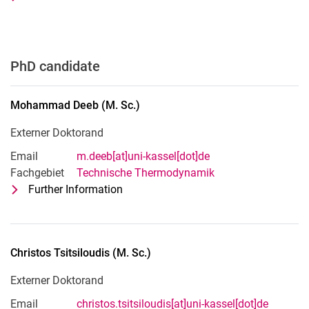
Privatdozent für Thermodynamik der 
PhD candidate
Mohammad
Deeb
(
M. Sc.
)
Externer Doktorand
Email
m.deeb[at]uni-kassel[dot]de
Fachgebiet
Technische Thermodynamik
Further Information
for Mohammad Deeb (M. Sc.)
Externer Doktorand
Christos
Tsitsiloudis
(
M. Sc.
)
Externer Doktorand
Email
christos.tsitsiloudis[at]uni-kassel[dot]de