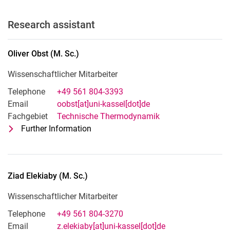
Research assistant
Oliver
Obst
(
M. Sc.
)
Wissenschaftlicher Mitarbeiter
Telephone
+49 561 804-3393
Email
oobst[at]uni-kassel[dot]de
Fachgebiet
Technische Thermodynamik
Further Information
for Oliver Obst (M. Sc.)
Wissenschaftlicher Mitarbeiter
Ziad
Elekiaby
(
M. Sc.
)
Wissenschaftlicher Mitarbeiter
Telephone
+49 561 804-3270
Email
z.elekiaby[at]uni-kassel[dot]de