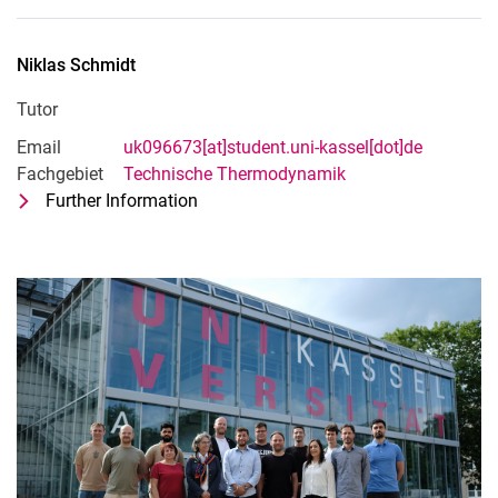
Niklas
Schmidt
Tutor
Email
uk096673[at]student.uni-kassel[dot]de
Fachgebiet
Technische Thermodynamik
Further Information
for Niklas Schmidt
Tutor