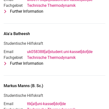
Fachgebiet
Technische Thermodynamik
Further Information
for Nicola Kistner
Studentische Hilfskraft
Ala'a
Batheesh
Studentische Hilfskraft
Email
uk058388[at]student.uni-kassel[dot]de
Fachgebiet
Technische Thermodynamik
Further Information
for Ala'a Batheesh
Studentische Hilfskraft
Markus
Manns
(
B. Sc.
)
Studentische Hilfskraft
Email
ttk[at]uni-kassel[dot]de