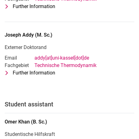
Further Information
for Federico Lonardi (M. Sc.)
Externer Doktorand
Joseph
Addy
(
M. Sc.
)
Externer Doktorand
Email
addy[at]uni-kassel[dot]de
Fachgebiet
Technische Thermodynamik
Further Information
for Joseph Addy (M. Sc.)
Externer Doktorand
Student assistant
Omer
Khan
(
B. Sc.
)
Studentische Hilfskraft