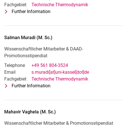
Fachgebiet
Technische Thermodynamik
Further Information
for Ziad Elekiaby (M. Sc.)
Wissenschaftlicher Mitarbeiter
Salman
Muradi
(
M. Sc.
)
Wissenschaftlicher Mitarbeiter & DAAD-
Promotionsstipendiat
Telephone
+49 561 804-3524
Email
s.muradi[at]uni-kassel[dot]de
Fachgebiet
Technische Thermodynamik
Further Information
for Salman Muradi (M. Sc.)
Wissenschaftlicher Mitarbeiter & DAA
Mahavir
Vaghela
(
M. Sc.
)
Wissenschaftlicher Mitarbeiter & Promotionsstipendiat