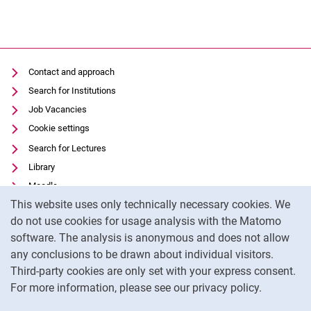
Contact and approach
Search for Institutions
Job Vacancies
Cookie settings
Search for Lectures
Library
Moodle
Cookie Notice
This website uses only technically necessary cookies. We
Panopto
do not use cookies for usage analysis with the Matomo
Data privacy
software. The analysis is anonymous and does not allow
Accessibility
any conclusions to be drawn about individual visitors.
Legal notice
Third-party cookies are only set with your express consent.
For more information, please see our privacy policy.
To