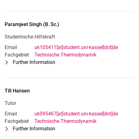
Studentische Hilfskraft
Paramjeet
Singh
(
B. Sc.
)
Studentische Hilfskraft
Email
uk105411[at]student.uni-kassel[dot]de
Fachgebiet
Technische Thermodynamik
Further Information
for Paramjeet Singh (B. Sc.)
Studentische Hilfskraft
Till
Hansen
Tutor
Email
uk095467[at]student.uni-kassel[dot]de
Fachgebiet
Technische Thermodynamik
Further Information
for Till Hansen
Tutor