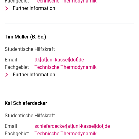
Fachgebiet
Technische Thermodynamik
Further Information
for Markus Manns (B. Sc.)
Studentische Hilfskraft
Tim
Müller
(
B. Sc.
)
Studentische Hilfskraft
Email
ttk[at]uni-kassel[dot]de
Fachgebiet
Technische Thermodynamik
Further Information
for Tim Müller (B. Sc.)
Studentische Hilfskraft
Kai
Schieferdecker
Studentische Hilfskraft
Email
schieferdecker[at]uni-kassel[dot]de
Fachgebiet
Technische Thermodynamik