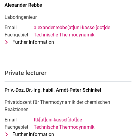
Alexander
Rebbe
Laboringenieur
Email
alexander.rebbe[at]uni-kassel[dot]de
Fachgebiet
Technische Thermodynamik
Further Information
for Alexander Rebbe
Laboringenieur
Private lecturer
Priv.-Doz. Dr.-Ing. habil.
Arndt-Peter
Schinkel
Privatdozent für Thermodynamik der chemischen
Reaktionen
Email
ttk[at]uni-kassel[dot]de
Fachgebiet
Technische Thermodynamik
Further Information
for Priv.-Doz. Dr.-Ing. habil. Arndt-Pete