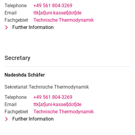
Telephone
+49 561 804-3269
Email
ttk[at]uni-kassel[dot]de
Fachgebiet
Technische Thermodynamik
Further Information
for Prof. Dr.-Ing. habil. Andrea Luke
Fachgebietsleitung Technische Ther
Secretary
Nadeshda
Schäfer
Sekretariat Technische Thermodynamik
Telephone
+49 561 804-3269
Email
ttk[at]uni-kassel[dot]de
Fachgebiet
Technische Thermodynamik
Further Information
for Nadeshda Schäfer
Sekretariat Technische Thermodynam