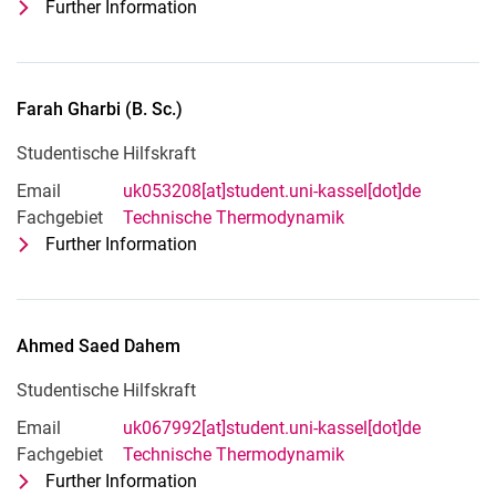
Further Information
for Kai Schieferdecker
Studentische Hilfskraft
Farah
Gharbi
(
B. Sc.
)
Studentische Hilfskraft
Email
uk053208[at]student.uni-kassel[dot]de
Fachgebiet
Technische Thermodynamik
Further Information
for Farah Gharbi (B. Sc.)
Studentische Hilfskraft
Ahmed Saed
Dahem
Studentische Hilfskraft
Email
uk067992[at]student.uni-kassel[dot]de
Fachgebiet
Technische Thermodynamik
Further Information
for Ahmed Saed Dahem