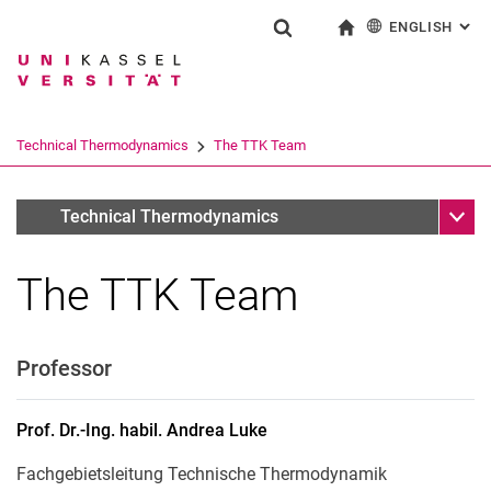
ENGLISH
: AL
Jump directly to: content
Jump directly to: search
Jump directly to: main navi
To start page
Show search form
Search term
Deutsch
Search engine
Technical Thermodynamics
The TTK Team
Search (opens an external link in a ne
Sub n
Fachgebiete
Technical Thermodynamics
The TTK Team
Professor
Prof. Dr.-Ing. habil.
Andrea
Luke
Fachgebietsleitung Technische Thermodynamik