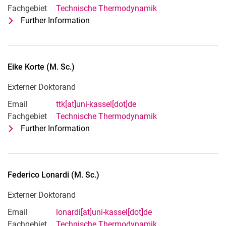
Fachgebiet
Technische Thermodynamik
Further Information
for Christos Tsitsiloudis (M. Sc.)
Externer Doktorand
Eike
Korte
(
M. Sc.
)
Externer Doktorand
Email
ttk[at]uni-kassel[dot]de
Fachgebiet
Technische Thermodynamik
Further Information
for Eike Korte (M. Sc.)
Externer Doktorand
Federico
Lonardi
(
M. Sc.
)
Externer Doktorand
Email
lonardi[at]uni-kassel[dot]de
Fachgebiet
Technische Thermodynamik