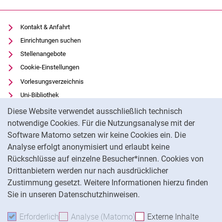
Auszeichnungen und Preise
Software-Projekte
Kontakt & Anfahrt
Veröffentlichungen
Einrichtungen suchen
Stellenangebote
Cookie-Einstellungen
Vorlesungsverzeichnis
Uni-Bibliothek
Cookie-Hinweis
Moodle
Diese Website verwendet ausschließlich technisch
Panopto
notwendige Cookies. Für die Nutzungsanalyse mit der
Software Matomo setzen wir keine Cookies ein. Die
Datenschutz
Analyse erfolgt anonymisiert und erlaubt keine
Barrierefreiheit
Rückschlüsse auf einzelne Besucher*innen. Cookies von
Transparenter KI-Einsatz
Drittanbietern werden nur nach ausdrücklicher
Impressum
Zustimmung gesetzt. Weitere Informationen hierzu finden
Sie in unseren Datenschutzhinweisen.
Na
Erforderlich
Erforderliche Cookies akzeptieren
Analyse (Matomo)
Analyse-Cookies akzepti
Externe Inhalte
: Exte