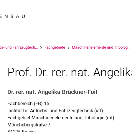
Springe direkt zu: Inhalt
Springe direkt zu: Suche
Springe direkt zu: Hauptnav
Suchmas
bs- und Fahr­zeug­tech­...
Fachgebiete
Maschinenelemente und Tribolog...
Prof. Dr. rer. nat. Angel
Dr. rer. nat. Angelika Brückner-Foit
Fachbereich (FB) 15
Institut für Antriebs- und Fahrzeugtechnik (iaf)
Fachgebiet Maschinenelemente und Tribologie (mt)
Mönchebergstraße 7
34125 Kassel