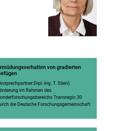
rmüdungsverhalten von gradierten
efügen
Ansprechpartner:Dipl.-Ing. T. Stein)
örderung im Rahmen des
onderforschungsbereichs Transregio 30
nster)
urch die Deutsche Forschungsgemeinschaft