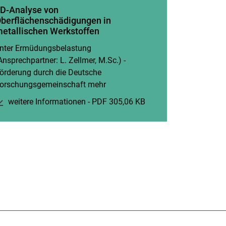
D-Analyse von
berflächenschädigungen in
etallischen Werkstoffen
nter Ermüdungsbelastung
Ansprechpartner: L. Zellmer, M.Sc.) -
örderung durch die Deutsche
Fenster)
orschungsgemeinschaft mehr
weitere Informationen - PDF 305,06 KB
(öffnet neues Fenster)
rner Link, öffnet neues Fenster)
en (externer Link, öffnet neues Fenster)
te kopieren