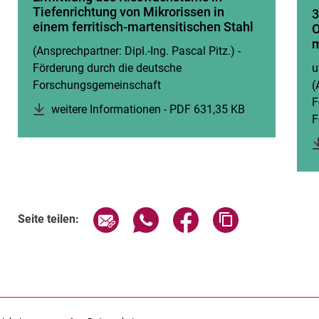
Tiefenrichtung von Mikrorissen in
3
einem ferritisch-martensitischen Stahl
O
m
(Ansprechpartner: Dipl.-Ing. Pascal Pitz.) -
Förderung durch die deutsche
u
Forschungsgemeinschaft
(
F
weitere Informationen - PDF 631,35 KB
(öffnet neues 
F
Seite über E-Mail teilen
Seite über WhatsApp teilen (exte
Seite über Facebook teil
Adresse der Sei
Seite teilen: