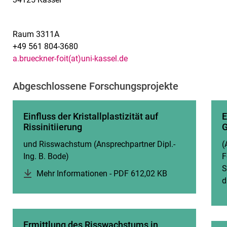
Raum 3311A
+49 561 804-3680
a.brueckner-foit(at)uni-kassel.de
Abgeschlossene Forschungsprojekte
Einfluss der Kristallplastizität auf
E
Rissinitiierung
G
und Risswachstum (Ansprechpartner Dipl.-
(
Ing. B. Bode)
F
S
Mehr Informationen - PDF 612,02 KB
(öffnet neues Fe
d
Ermittlung des Risswachstums in