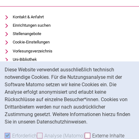
Simulationstechnik
Softwareentwicklung
Kontakt & Anfahrt
Versuchstechnik
Einrichtungen suchen
CEC
Stellenangebote
Cookie-Einstellungen
Vorlesungsverzeichnis
Uni-Bibliothek
Cookie-Hinweis
Moodle
Diese Website verwendet ausschließlich technisch
Panopto
notwendige Cookies. Für die Nutzungsanalyse mit der
Software Matomo setzen wir keine Cookies ein. Die
Datenschutz
Analyse erfolgt anonymisiert und erlaubt keine
Barrierefreiheit
Rückschlüsse auf einzelne Besucher*innen. Cookies von
Transparenter KI-Einsatz
Drittanbietern werden nur nach ausdrücklicher
Impressum
Zustimmung gesetzt. Weitere Informationen hierzu finden
Sie in unseren Datenschutzhinweisen.
Na
Erforderlich
Erforderliche Cookies akzeptieren
Analyse (Matomo)
Analyse-Cookies akzepti
Externe Inhalte
: Exte