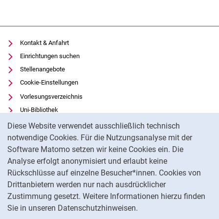
Kontakt & Anfahrt
Einrichtungen suchen
Stellenangebote
Cookie-Einstellungen
Vorlesungsverzeichnis
Uni-Bibliothek
Cookie-Hinweis
Moodle
Diese Website verwendet ausschließlich technisch
Panopto
notwendige Cookies. Für die Nutzungsanalyse mit der
Software Matomo setzen wir keine Cookies ein. Die
Datenschutz
Analyse erfolgt anonymisiert und erlaubt keine
Barrierefreiheit
Rückschlüsse auf einzelne Besucher*innen. Cookies von
Transparenter KI-Einsatz
Drittanbietern werden nur nach ausdrücklicher
Impressum
Zustimmung gesetzt. Weitere Informationen hierzu finden
Sie in unseren Datenschutzhinweisen.
Na