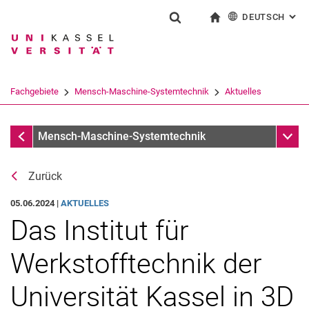
DEUTSCH
: AL
Springe direkt zu: Inhalt
Springe direkt zu: Suche
Springe direkt zu: Hauptnav
zur Startseite
Suchformular
Suchbegriff
English
Suchmaschine
Fachgebiete
Mensch-Maschine-Systemtechnik
Aktuelles
Suchen (öffnet externen Link in einem 
Aktuelles
Unter
Mensch-Maschine-Systemtechnik
Zurück
05.06.2024 |
AKTUELLES
Das Institut für
Archiv
Werkstofftechnik der
Universität Kassel in 3D