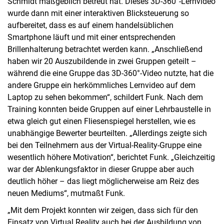
Schmidt maßgeblich betreut hat. Dieses 3D-360°-Lernvideo
wurde dann mit einer interaktiven Blicksteuerung so
aufbereitet, dass es auf einem handelsüblichen
Smartphone läuft und mit einer entsprechenden
Brillenhalterung betrachtet werden kann. „Anschließend
haben wir 20 Auszubildende in zwei Gruppen geteilt –
während die eine Gruppe das 3D-360°-Video nutzte, hat die
andere Gruppe ein herkömmliches Lernvideo auf dem
Laptop zu sehen bekommen“, schildert Funk. Nach dem
Training konnten beide Gruppen auf einer Lehrbaustelle in
etwa gleich gut einen Fliesenspiegel herstellen, wie es
unabhängige Bewerter beurteilten. „Allerdings zeigte sich
bei den Teilnehmern aus der Virtual-Reality-Gruppe eine
wesentlich höhere Motivation“, berichtet Funk. „Gleichzeitig
war der Ablenkungsfaktor in dieser Gruppe aber auch
deutlich höher – das liegt möglicherweise am Reiz des
neuen Mediums“, mutmaßt Funk.
„Mit dem Projekt konnten wir zeigen, dass sich für den
Einsatz von Virtual Reality auch bei der Ausbildung von