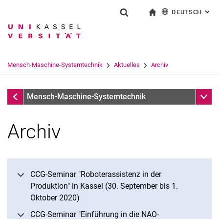
DEUTSCH
: AL
Springe direkt zu: Inhalt
Springe direkt zu: Suche
Springe direkt zu: Hauptnav
zur Startseite
Suchformular
Suchbegriff
English
Suchmaschine
Mensch-Maschine-Systemtechnik
Aktuelles
Archiv
Suchen (öffnet externen Link in einem 
Aktuelles
Unter
Mensch-Maschine-Systemtechnik
Archiv
Archiv
CCG-Seminar "Roboterassistenz in der
Produktion" in Kassel (30. September bis 1.
Oktober 2020)
CCG-Seminar "Einführung in die NAO-