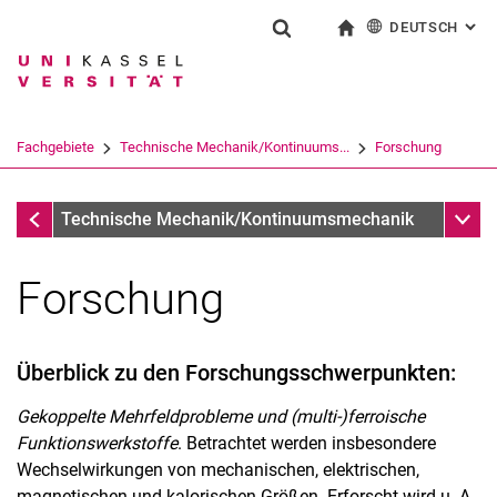
DEUTSCH
: AL
Springe direkt zu: Inhalt
Springe direkt zu: Suche
Springe direkt zu: Hauptnav
zur Startseite
Suchformular
Suchbegriff
English
Suchmaschine
Fachgebiete
Technische Mechanik/Kontinuums...
Forschung
Suchen (öffnet externen Link in einem 
Fachgebiete
Unter
Technische Mechanik/Kontinuumsmechanik
Forschung
Überblick zu den Forschungsschwerpunkten:
Gekoppelte Mehrfeldprobleme und (multi-)ferroische
Funktionswerkstoffe
. Betrachtet werden insbesondere
Wechselwirkungen von mechanischen, elektrischen,
magnetischen und kalorischen Größen. Erforscht wird u. A.