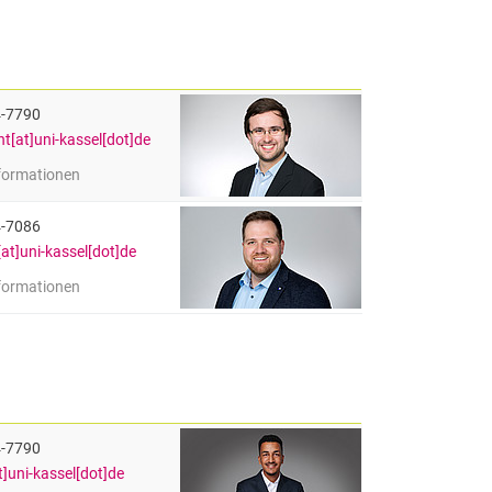
4-7790
t[at]uni-kassel[dot]de
nformationen
imont (M.Sc.)
r CAE und Prototyping | Wissenschaftlicher Mitarbeiter
4-7086
at]uni-kassel[dot]de
nformationen
. Niklas Schwenke
r Dauerformenguss | Wissenschaftlicher Mitarbeiter
4-7790
]uni-kassel[dot]de