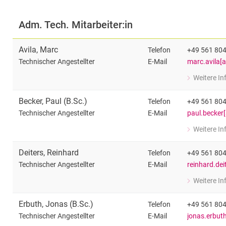
Adm. Tech. Mitarbeiter:in
Avila
,
Marc
Telefon
+49 561 80
E-Mail
marc.avila[a
Technischer Angestellter
Weitere I
zu Marc Avil
Technischer 
Becker
,
Paul
(
B.Sc.
)
Telefon
+49 561 80
E-Mail
paul.becker[
Technischer Angestellter
Weitere I
zu Paul Beck
Technischer 
Deiters
,
Reinhard
Telefon
+49 561 80
E-Mail
reinhard.dei
Technischer Angestellter
Weitere I
zu Reinhard 
Technischer 
Erbuth
,
Jonas
(
B.Sc.
)
Telefon
+49 561 80
E-Mail
jonas.erbuth
Technischer Angestellter