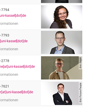
licher Mitarbeiter
4-7794
uni-kassel[dot]de
nformationen
Kracun (M.Sc.)
liche Mitarbeiterin
4-7793
]uni-kassel[dot]de
nformationen
 Schütz (M.Sc.)
licher Mitarbeiter
Bild: Sonne
4-2778
ne[at]uni-kassel[dot]de
nformationen
Sonne (M.Sc.)
licher Mitarbeiter
Bild: Picture People
4-7621
r[at]uni-kassel[dot]de
nformationen
rmer (M.Sc.)
licher Mitarbeiter