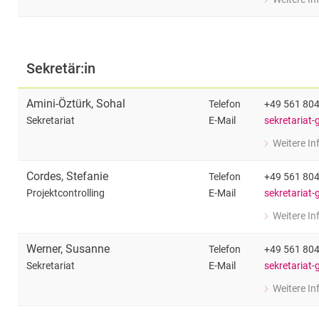
zu Prof. Dr.-
Fachgebietsl
Sekretär:in
Amini-Öztürk
,
Sohal
Telefon
+49 561 80
E-Mail
sekretariat-
Sekretariat
Weitere I
zu Sohal Am
Sekretariat
Cordes
,
Stefanie
Telefon
+49 561 80
E-Mail
sekretariat-
Projektcontrolling
Weitere I
zu Stefanie
Projektcontr
Werner
,
Susanne
Telefon
+49 561 80
E-Mail
sekretariat-
Sekretariat
Weitere I
zu Susanne 
Sekretariat