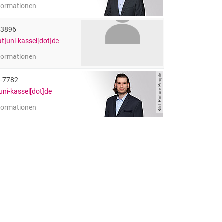
nformationen
uth (B.Sc.)
Angestellter
43896
t]uni-kassel[dot]de
nformationen
ller
Angestellter
Bild: Picture People
4-7782
]uni-kassel[dot]de
nformationen
er (B.Sc.)
Angestellter
rner Link, öffnet neues Fenster)
en (externer Link, öffnet neues Fenster)
te kopieren