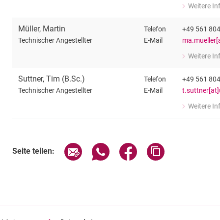
Weitere I
zu Jonas Erb
Technischer 
Müller
,
Martin
Telefon
+49 561 80
E-Mail
ma.mueller[a
Technischer Angestellter
Weitere I
zu Martin Mü
Technischer 
Suttner
,
Tim
(
B.Sc.
)
Telefon
+49 561 80
E-Mail
t.suttner[at
Technischer Angestellter
Weitere I
zu Tim Suttn
Technischer 
Seite über E-Mail teilen
Seite über WhatsApp teilen (exte
Seite über Facebook teil
Adresse der Sei
Seite teilen: