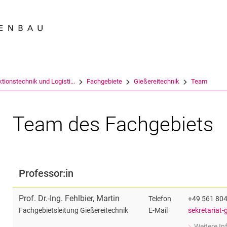
Springe direkt zu: Inhalt
Springe direkt zu: Suche
Springe direkt zu: Hauptnav
Suchmas
tionstechnik und Logisti...
Fachgebiete
Gießereitechnik
Team
Team des Fachgebiets
Professor:in
Prof. Dr.-Ing.
Fehlbier
,
Martin
Telefon
+49 561 80
E-Mail
sekretariat-
Fachgebietsleitung Gießereitechnik
Weitere I