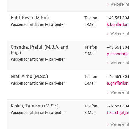
Weitere I
zu Nahom Be
Wissenschaft
Bohl
,
Kevin
(
M.Sc.
)
Telefon
+49 561 80
E-Mail
k.bohl[at]un
Wissenschaftlicher Mitarbeiter
Weitere I
zu Kevin Boh
Wissenschaft
Chandra
,
Prafull
(
M.B.A. and
Telefon
+49 561 80
Eng.
)
E-Mail
p.chandra[at
Wissenschaftlicher Mitarbeiter
Weitere I
zu Prafull C
Wissenschaft
Graf
,
Aimo
(
M.Sc.
)
Telefon
+49 561 80
E-Mail
a.graf[at]un
Wissenschaftlicher Mitarbeiter
Weitere I
zu Aimo Gra
Wissenschaft
Kisieh
,
Tameem
(
M.Sc.
)
Telefon
+49 561 80
E-Mail
t.kisieh[at]u
Wissenschaftlicher Mitarbeiter
Weitere I
zu Tameem K