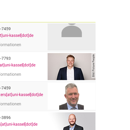
4-7459
t]uni-kassel[dot]de
nformationen
a
Angestellter
Bild: Picture People
4-7793
at]uni-kassel[dot]de
nformationen
er (B.Sc.)
Angestellter
4-7459
ters[at]uni-kassel[dot]de
nformationen
Deiters
Angestellter
4-3896
[at]uni-kassel[dot]de