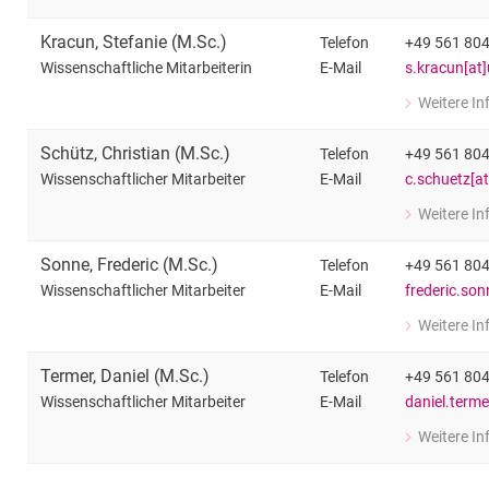
Wissenschaft
Kracun
,
Stefanie
(
M.Sc.
)
Telefon
+49 561 80
E-Mail
s.kracun[at]
Wissenschaftliche Mitarbeiterin
Weitere I
zu Stefanie 
Wissenschaft
Schütz
,
Christian
(
M.Sc.
)
Telefon
+49 561 80
E-Mail
c.schuetz[at
Wissenschaftlicher Mitarbeiter
Weitere I
zu Christian
Wissenschaft
Sonne
,
Frederic
(
M.Sc.
)
Telefon
+49 561 80
E-Mail
frederic.son
Wissenschaftlicher Mitarbeiter
Weitere I
zu Frederic 
Wissenschaft
Termer
,
Daniel
(
M.Sc.
)
Telefon
+49 561 80
E-Mail
daniel.terme
Wissenschaftlicher Mitarbeiter
Weitere I
zu Daniel Te
Wissenschaft