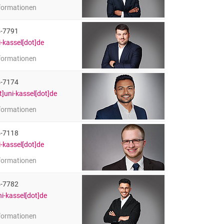
nformationen
rhane (M.Sc.)
licher Mitarbeiter
4-7791
i-kassel[dot]de
nformationen
l (M.Sc.)
licher Mitarbeiter
4-7174
]uni-kassel[dot]de
nformationen
handra (M.B.A. and Eng.)
licher Mitarbeiter
4-7118
i-kassel[dot]de
nformationen
f (M.Sc.)
licher Mitarbeiter
4-7782
ni-kassel[dot]de
nformationen
isieh (M.Sc.)