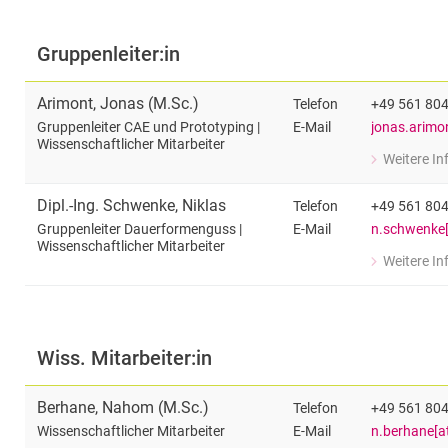
Gruppenleiter:in
Arimont
,
Jonas
(
M.Sc.
)
Telefon
+49 561 80
E-Mail
jonas.arimon
Gruppenleiter CAE und Prototyping |
Wissenschaftlicher Mitarbeiter
Weitere I
zu Jonas Ar
Gruppenleite
Dipl.-Ing.
Schwenke
,
Niklas
Telefon
+49 561 80
E-Mail
n.schwenke[
Gruppenleiter Dauerformenguss |
Wissenschaftlicher Mitarbeiter
Weitere I
zu Dipl.-Ing
Gruppenleite
Wiss. Mitarbeiter:in
Berhane
,
Nahom
(
M.Sc.
)
Telefon
+49 561 80
E-Mail
n.berhane[at
Wissenschaftlicher Mitarbeiter