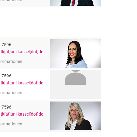
Ing. Martin Fehlbier
eitung Gießereitechnik
4-7596
gtk[at]uni-kassel[dot]de
nformationen
ini-Öztürk
4-7596
gtk[at]uni-kassel[dot]de
nformationen
 Cordes
olling
4-7596
gtk[at]uni-kassel[dot]de
nformationen
Werner