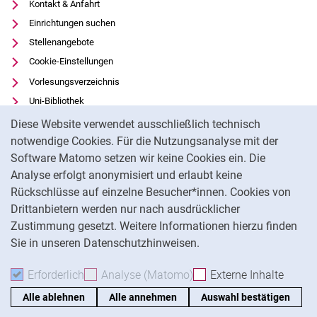
Kontakt & Anfahrt
Einrichtungen suchen
Stellenangebote
Cookie-Einstellungen
Vorlesungsverzeichnis
Uni-Bibliothek
Cookie-Hinweis
Moodle
Diese Website verwendet ausschließlich technisch
Panopto
notwendige Cookies. Für die Nutzungsanalyse mit der
Software Matomo setzen wir keine Cookies ein. Die
Datenschutz
Analyse erfolgt anonymisiert und erlaubt keine
Barrierefreiheit
Rückschlüsse auf einzelne Besucher*innen. Cookies von
Transparenter KI-Einsatz
Drittanbietern werden nur nach ausdrücklicher
Impressum
Zustimmung gesetzt. Weitere Informationen hierzu finden
Sie in unseren Datenschutzhinweisen.
Na
Erforderlich
Erforderliche Cookies akzeptieren
Analyse (Matomo)
Analyse-Cookies akzepti
Externe Inhalte
: Exte
Alle ablehnen
Alle annehmen
Auswahl bestätigen