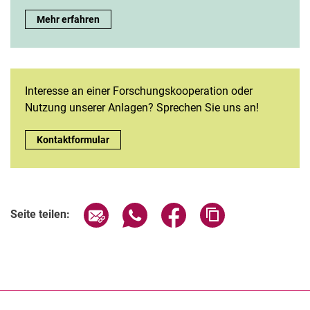
Mehr erfahren
Interesse an einer Forschungskooperation oder
Nutzung unserer Anlagen? Sprechen Sie uns an!
Call to action:
Kontaktformular
Seite über E-Mail teilen
Seite über WhatsApp teilen (exter
Seite über Facebook teile
Adresse der Seite
Seite teilen: