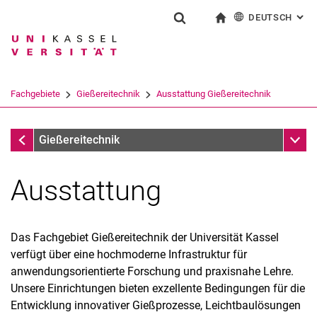
DEUTSCH
: AL
Springe direkt zu: Inhalt
Springe direkt zu: Suche
Springe direkt zu: Hauptnav
zur Startseite
Suchformular
Suchbegriff
English
Suchmaschine
Fachgebiete
Gießereitechnik
Ausstattung Gießereitechnik
Suchen (öffnet externen Link in einem 
Fachgebiete
Unter
Gießereitechnik
Ausstattung
Maschinenpark
Das Fachgebiet Gießereitechnik der Universität Kassel
Labor
verfügt über eine hochmoderne Infrastruktur für
Simulation
anwendungsorientierte Forschung und praxisnahe Lehre.
Unsere Einrichtungen bieten exzellente Bedingungen für die
Entwicklung innovativer Gießprozesse, Leichtbaulösungen