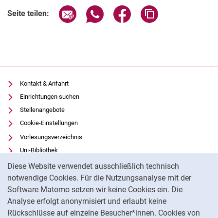
Seite über E-Mail teilen
Seite über WhatsApp teilen (exter
Seite über Facebook teile
Adresse der Seite
Seite teilen:
Kontakt & Anfahrt
Einrichtungen suchen
Stellenangebote
Cookie-Einstellungen
Vorlesungsverzeichnis
Uni-Bibliothek
Cookie-Hinweis
Moodle
Diese Website verwendet ausschließlich technisch
Panopto
notwendige Cookies. Für die Nutzungsanalyse mit der
Software Matomo setzen wir keine Cookies ein. Die
Datenschutz
Analyse erfolgt anonymisiert und erlaubt keine
Barrierefreiheit
Rückschlüsse auf einzelne Besucher*innen. Cookies von
Transparenter KI-Einsatz