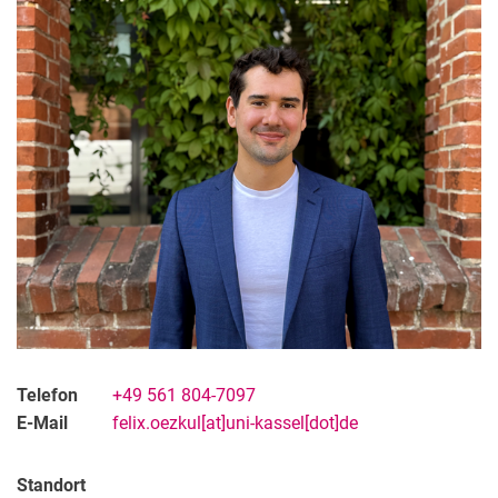
Ehemalige Mitarbeiter:innen
Kompetenzlabor
Materialflusslabor
Telefon
+49 561 804-7097
E-Mail
felix.oezkul[at]uni-kassel[dot]de
Standort