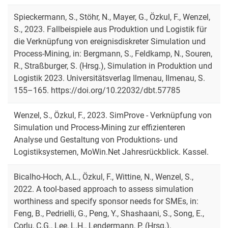
Spieckermann, S., Stöhr, N., Mayer, G., Özkul, F., Wenzel,
S., 2023. Fallbeispiele aus Produktion und Logistik für
die Verknüpfung von ereignisdiskreter Simulation und
Process-Mining, in: Bergmann, S., Feldkamp, N., Souren,
R., Straßburger, S. (Hrsg.), Simulation in Produktion und
Logistik 2023. Universitätsverlag Ilmenau, Ilmenau, S.
155–165. https://doi.org/10.22032/dbt.57785
Wenzel, S., Özkul, F., 2023. SimProve - Verknüpfung von
Simulation und Process-Mining zur effizienteren
Analyse und Gestaltung von Produktions- und
Logistiksystemen, MoWin.Net Jahresrückblick. Kassel.
Bicalho-Hoch, A.L., Özkul, F., Wittine, N., Wenzel, S.,
2022. A tool-based approach to assess simulation
worthiness and specify sponsor needs for SMEs, in:
Feng, B., Pedrielli, G., Peng, Y., Shashaani, S., Song, E.,
Corlu, C.G., Lee, L.H., Lendermann, P. (Hrsg.),