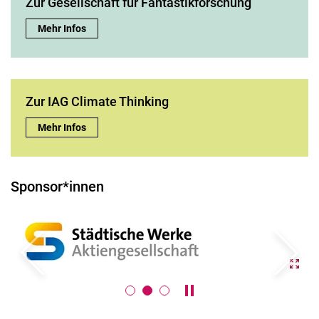
Zur Gesellschaft für Fantastikforschung
Zur Gesellschaft für Fantastikforschung:
Mehr Infos
Zur IAG Climate Thinking
Zur IAG Climate Thinking:
Mehr Infos
Sponsor*innen
zurück
weiter
Karussell anhalten / absp