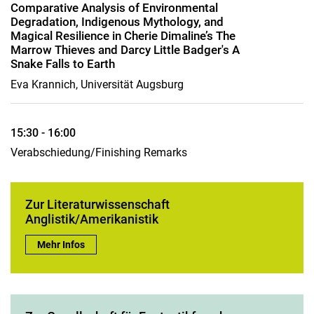
Comparative Analysis of Environmental
Degradation, Indigenous Mythology, and
Magical Resilience in Cherie Dimaline’s The
Marrow Thieves and Darcy Little Badger's A
Snake Falls to Earth
Eva Krannich, Universität Augsburg
15:30 - 16:00
Verabschiedung/Finishing Remarks
Zur Literaturwissenschaft
Anglistik/Amerikanistik
Zur Literaturwissenschaft Anglistik/Amerikanistik:
Mehr Infos