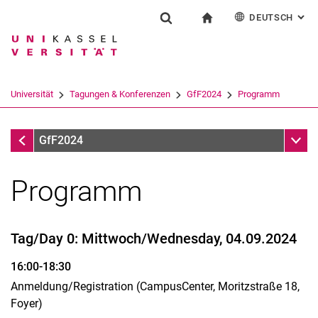
DEUTSCH
: AL
Springe direkt zu: Inhalt
Springe direkt zu: Suche
Springe direkt zu: Hauptnav
zur Startseite
Tagungen & Konferenzen
Suchformular
Suchbegriff
English
Suchmaschine
Universität
Tagungen & Konferenzen
GfF2024
Programm
Suchen (öffnet externen Link in einem 
Tagungen & Konferenzen
Unter
GfF2024
Programm
Tag/Day 0: Mittwoch/Wednesday, 04.09.2024
16:00-18:30
Anmeldung/Registration (CampusCenter, Moritzstraße 18,
Foyer)