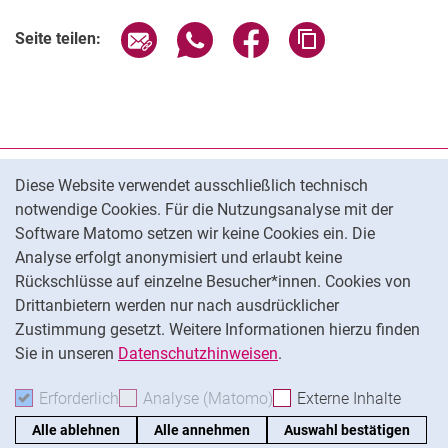
Seite über E-Mail teilen
Seite über WhatsApp teilen (exter
Seite über Facebook teile
Adresse der Seite
Seite teilen:
Cookie-Hinweis
Datenschutz
Diese Website verwendet ausschließlich technisch
notwendige Cookies. Für die Nutzungsanalyse mit der
Impressum
Software Matomo setzen wir keine Cookies ein. Die
Barrierefreiheit
Analyse erfolgt anonymisiert und erlaubt keine
Transparenter KI-Einsatz
Rückschlüsse auf einzelne Besucher*innen. Cookies von
Cookie-Einstellungen
Drittanbietern werden nur nach ausdrücklicher
Zustimmung gesetzt. Weitere Informationen hierzu finden
Sie in unseren
Datenschutzhinweisen
.
Na
Erforderlich
Erforderliche Cookies akzeptieren
Analyse (Matomo)
Analyse-Cookies akzepti
Externe Inhalte
: Exte
Alle ablehnen
Alle annehmen
Auswahl bestätigen