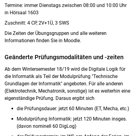
Termine: immer Dienstags zwischen 08:00 und 10:00 Uhr
Digitale Systeme
in Hörsaal 1603
Praktikum Digitaltechnik
Zuschnitt: 4 CP, 2V+1Ü, 3 SWS
VHDL-Kurs und -Praktikum
Die Zeiten der Übungsgruppen und alle weiteren
Digitale Signalverarbeitung...
Informationen finden Sie in Moodle.
Master-Bereich
Projekt im FG
Geänderte Prüfungsmodalitäten und -zeiten
Seminare
Technikfolgenabschätzung
Ab dem Wintersemester 18/19 wird die Digitale Logik für
die Informatik als Teil der Modulprüfung "Technische
ECE Seminar
Grundlagen der Informatik" angeboten. Für alle anderen
Prüfungen & Tipps
(Elektrotechnik, Mechatronik, sonstige) ist es weiterhin eine
eigenständige Prüfung. Daraus ergibt sich
die Prüfungsdauer: jetzt 60 Minuten (ET, Mecha, etc.)
Modulprüfung Informatik: jetzt 120 Minuten insges.
(davon nominell 60 DigLog)