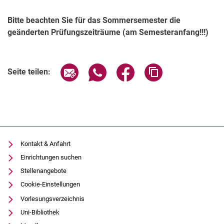
Bitte beachten Sie für das Sommersemester die
geänderten Prüfungszeiträume (am Semesteranfang!!!)
Seite über E-Mail teilen
Seite über WhatsApp teilen (exter
Seite über Facebook teile
Adresse der Seite
Seite teilen:
Kontakt & Anfahrt
Einrichtungen suchen
Stellenangebote
Cookie-Einstellungen
Vorlesungsverzeichnis
Uni-Bibliothek