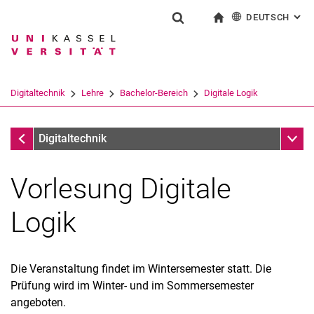
DEUTSCH
: AL
Springe direkt zu: Inhalt
Springe direkt zu: Suche
Springe direkt zu: Hauptnav
zur Startseite
Suchformular
Suchbegriff
English
Suchmaschine
Digitaltechnik
Lehre
Bachelor-Bereich
Digitale Logik
Suchen (öffnet externen Link in einem 
Bachelor-Bereich
Unter
Digitaltechnik
Vorlesung Digitale
Logik
Die Veranstaltung findet im Wintersemester statt. Die
Prüfung wird im Winter- und im Sommersemester
Bachelor-Bereich
angeboten.
Digitale Logik