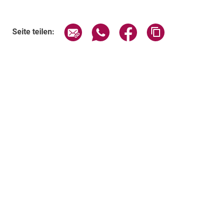
Seite über E-Mail teilen
Seite über WhatsApp teilen (exte
Seite über Facebook teil
Adresse der Sei
Seite teilen: