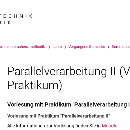
Springe direkt zu: Inhalt
Springe direkt zu: Suche
Springe direkt zu: Hauptnav
Suchmas
ammiersprachen/-methodik
Lehre
Vergangene Semester
Sommersem
Parallelverarbeitung II (
Praktikum)
Vorlesung mit Praktikum "Parallelverarbeitung I
Vorlesung mit Praktikum "Parallelverarbeitung II"
Alle Informationen zur Vorlesung finden Sie in
Moodle.