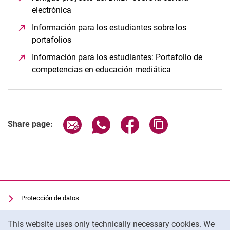
electrónica
(opens in a new window)
Información para los estudiantes sobre los
portafolios
(opens in a new window)
Información para los estudiantes: Portafolio de
competencias en educación mediática
(opens in a new
Share page via email
Share page via WhatsApp (extern
Share page via Facebook 
Copy page addres
Share page:
Protección de datos
Accesibilidad
Cookie Notice
This website uses only technically necessary cookies. We
Uso transparente de la IA