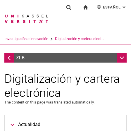
ESPAÑOL
: AL
Jump directly to: content
Jump directly to: search
Jump directly to: main navi
a la página de inicio
Institución
Show search form
Search term
Deutsch
English
Français
Search engine
Investigación e innovación
Digitalización y cartera elect...
Italiano
Search (opens an external link in a ne
Investigación e innovación
Sub n
ZLB
Digitalización y cartera
electrónica
The content on this page was translated automatically.
Actualidad