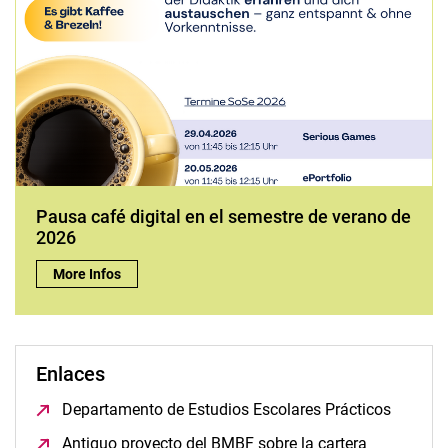
Pausa café digital en el semestre de verano de
2026
Pausa café digital en el semestre de verano de 2026:
More Infos
Enlaces
Departamento de Estudios Escolares Prácticos
(opens 
Antiguo proyecto del BMBF sobre la cartera