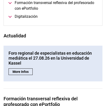
Formación transversal reflexiva del profesorado
Digitalización y cartera electrónica
con ePortfolio
BNE konkret: FMNR
Digitalización
Enseñar a evaluar con la caja de herramientas
Doble doctorado en formación del profesorado
Actualidad
Foro regional de especialistas en educación
mediática el 27.08.26 en la Universidad de
Kassel
Foro regional de especialistas en educación mediática el 27.0
More Infos
Formación transversal reflexiva del
profesorado con ePortfolio