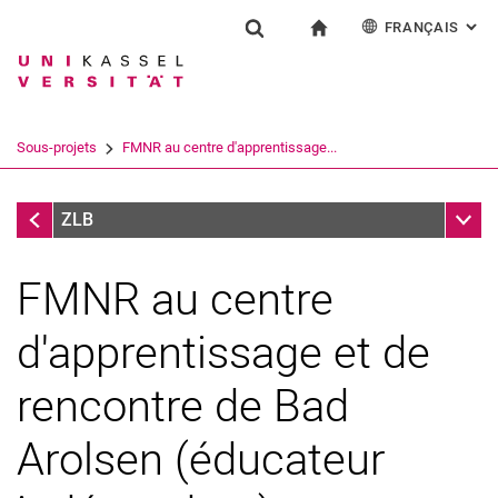
FRANÇAIS
: AL
Jump directly to: content
Jump directly to: search
Jump directly to: main navi
à la page d'accueil
Installation
Show search form
Search term
Deutsch
English
Español
Search engine
Sous-projets
FMNR au centre d'apprentissage...
Italiano
Search (opens an external link in a ne
Sous-projets
Sub n
ZLB
FMNR au centre
d'apprentissage et de
rencontre de Bad
Arolsen (éducateur