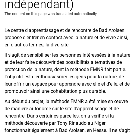
indépendant)
Numérisation et ePortfolio
The content on this page was translated automatically.
L'EDD au concret : FMNR
Sous-projets
Le centre d'apprentissage et de rencontre de Bad Arolsen
Évaluation de l'enseignement avec la boîte à outils
propose d'entrer en contact avec la nature et de vivre ainsi,
Le doctorat en alternance dans la formation des enseignants
en d'autres termes, la diversité.
Il s'agit de sensibiliser les personnes intéressées à la nature
et de leur faire découvrir des possibilités alternatives de
protection de la nature, dont la méthode FMNR fait partie.
L'objectif est d'enthousiasmer les gens pour la nature, de
leur offrir un espace pour apprendre avec elle et d'elle, et de
promouvoir ainsi une cohabitation plus durable.
Au début du projet, la méthode FMNR a été mise en œuvre
de manière autonome sur le site d'apprentissage et de
rencontre. Dans certaines parcelles, on a vérifié si la
méthode découverte par Tony Rinaudo au Niger
fonctionnait également à Bad Arolsen, en Hesse. Il ne s'agit