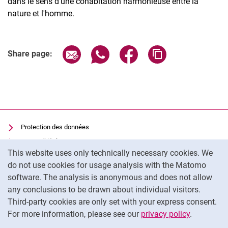
dans le sens d'une cohabitation harmonieuse entre la
nature et l'homme.
Share page via email
Share page via WhatsApp (extern
Share page via Facebook 
Copy page addres
Share page:
Protection des données
Accessibilité
Cookie Notice
This website uses only technically necessary cookies. We
Utilisation transparente de l'IA
do not use cookies for usage analysis with the Matomo
Mentions légales
software. The analysis is anonymous and does not allow
Cookie settings
any conclusions to be drawn about individual visitors.
Third-party cookies are only set with your express consent.
For more information, please see our
privacy policy
.
To