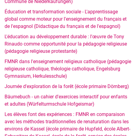
Commune de Niederkaufungen)
Numérisation et ePortfolio
Éducation et transformation sociale - L'apprentissage
L'EDD au concret : FMNR
global comme moteur pour l'enseignement du français et
Sous-projets
de l'espagnol (Didactique du français et de l'espagnol)
Évaluation de l'enseignement avec la boîte à outils
L'éducation au développement durable : l'œuvre de Tony
Le doctorat en alternance dans la formation des enseignants
Rinaudo comme opportunité pour la pédagogie religieuse
(pédagogie religieuse protestante)
FMNR dans l'enseignement religieux catholique (pédagogie
religieuse catholique, théologie catholique, Engelsburg
Gymnasium, Herkulesschule)
Journée d'exploration de la forêt (école primaire Dörnberg)
Bäumebuch - un cahier d'exercices interactif pour enfants
et adultes (Würfelturmschule Hofgeismar)
Les élèves font des expériences : FMNR en comparaison
avec les méthodes traditionnelles de renaturation dans les
environs de Kassel (école primaire de Hupfeld, école Albert-