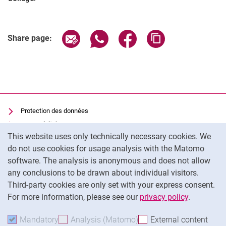
Share page via email
Share page via WhatsApp (extern
Share page via Facebook 
Copy page addres
Share page:
Protection des données
Accessibilité
Cookie Notice
This website uses only technically necessary cookies. We
Utilisation transparente de l'IA
do not use cookies for usage analysis with the Matomo
Mentions légales
software. The analysis is anonymous and does not allow
Cookie settings
any conclusions to be drawn about individual visitors.
Third-party cookies are only set with your express consent.
For more information, please see our
privacy policy
.
To
Mandatory
Accept mandatory cookies
Analysis (Matomo)
Accept analysis cookies
External content
: Acc