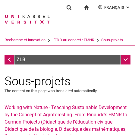
FRANÇAIS
: AL
Jump directly to: content
Jump directly to: search
Jump directly to: main navi
à la page d'accueil
Installation
Show search form
Search term
Deutsch
English
Español
Search engine
Recherche et innovation
L'EDD au concret : FMNR
Sous-projets
Italiano
Search (opens an external link in a ne
L'EDD au concret : FMNR
Sub n
ZLB
Sous-projets
The content on this page was translated automatically.
Working with Nature - Teaching Sustainable Development
by the Concept of Agroforesting. From Rinaudo's FMNR to
German Projects (Didactique de l'éducation civique,
Didactique de la biologie, Didactique des mathématiques,