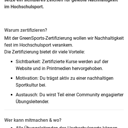
im Hochschulsport.
Warum zertifizieren?
Mit der GreenSports-Zertifizierung wollen wir Nachhaltigkeit
fest im Hochschulsport verankern.
Die Zertifizierung bietet dir viele Vorteile:
Sichtbarkeit: Zertifizierte Kurse werden auf der
Website und in Printmedien hervorgehoben.
Motivation: Du trägst aktiv zu einer nachhaltigen
Wie funktioniert´s?
Sportkultur bei.
Stufe 1 - "Macher"
Austausch: Du wirst Teil einer Community engagierter
Stufe 2 - "Weiterentwicklung"
Übungsleitender.
Stufe 3 - "Multiplikator"
GreenSports Zertifizierung
Wer kann mitmachen & wo?