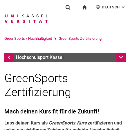
DEUTSCH
: AL
Springe direkt zu: Inhalt
Springe direkt zu: Suche
Springe direkt zu: Hauptnav
zur Startseite
Einrichtung
Suchformular
Suchbegriff
English
Español
Français
Suchmaschine
GreenSports / Nachhaltigkeit
GreenSports Zertifizierung
Italiano
Suchen (öffnet externen Link in einem 
GreenSports / Nachhaltigkeit
Unter
Hochschulsport Kassel
GreenSports
Zertifizierung
Mach deinen Kurs fit für die Zukunft!
Lass deinen Kurs als
GreenSports-Kurs
zertifizieren und
setze ein sichtbares Zeichen für gelebte Nachhaltigkeit