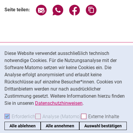
Seite über E-Mail teilen
Seite über WhatsApp teilen (exter
Seite über Facebook teile
Adresse der Seite
Seite teilen:
Cookie-Hinweis
Datenschutz
Diese Website verwendet ausschließlich technisch
notwendige Cookies. Für die Nutzungsanalyse mit der
Barrierefreiheit
Software Matomo setzen wir keine Cookies ein. Die
Transparenter KI-Einsatz
Analyse erfolgt anonymisiert und erlaubt keine
Impressum
Rückschlüsse auf einzelne Besucher*innen. Cookies von
Cookie-Einstellungen
Drittanbietern werden nur nach ausdrücklicher
Zustimmung gesetzt. Weitere Informationen hierzu finden
Sie in unseren
Datenschutzhinweisen
.
Na
Erforderlich
Erforderliche Cookies akzeptieren
Analyse (Matomo)
Analyse-Cookies akzepti
Externe Inhalte
: Exte
Alle ablehnen
Alle annehmen
Auswahl bestätigen