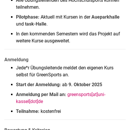
Alle Übungsleitenden des Hochschulsports können
teilnehmen.
Pilotphase:
Aktuell mit Kursen in der
Aueparkhalle
und
task-Halle
.
In den kommenden Semestern wird das Projekt auf
weitere Kurse ausgeweitet.
Anmeldung
Jede*r Übungsleitende meldet den eigenen Kurs
selbst für GreenSports an.
Start der Anmeldung:
ab
9. Oktober 2025
Anmeldung per Mail an:
greensports[at]uni-
kassel[dot]de
Teilnahme:
kostenfrei