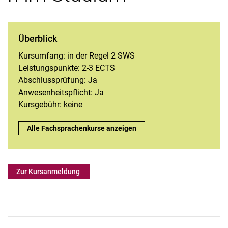
Überblick
Deutsch lernen im Studium
Kursumfang: in der Regel 2 SWS
Fachsprache im Studium
Leistungspunkte: 2-3 ECTS
Kompetenzen für den Studienerfolg
Abschlussprüfung: Ja
Anwesenheitspflicht: Ja
Promote Your Career
Kursgebühr: keine
Überblick:
Alle Fachsprachenkurse anzeigen
Zur Kursanmeldung