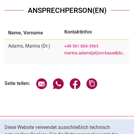
ANSPRECHPERSON(EN)
Kontaktinfos
Name, Vorname
Adams
,
Marina
(
Dr.
)
+49 561 804-3963
marina.adams[at]uni-kassel[dot]de
Seite über E-Mail teilen
Seite über WhatsApp teilen (exter
Seite über Facebook teile
Adresse der Seite
Seite teilen:
Cookie-Hinweis
Datenschutz
Diese Website verwendet ausschließlich technisch