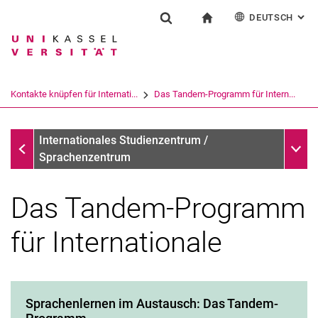
DEUTSCH
: AL
Springe direkt zu: Inhalt
Springe direkt zu: Suche
Springe direkt zu: Hauptnav
zur Startseite
Einrichtung
Suchformular
Suchbegriff
English
Español
Français
Suchmaschine
Kontakte knüpfen für Internati...
Das Tandem-Programm für Intern...
Italiano
Suchen (öffnet externen Link in einem 
Kontakte knüpfen für Internationale
Unter
Internationales Studienzentrum /
Sprachenzentrum
Das Tandem-Programm
für Internationale
Sprachenlernen im Austausch: Das Tandem-