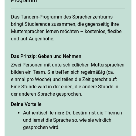
Programm
Das Tandem-Programm des Sprachenzentrums
bringt Studierende zusammen, die gegenseitig ihre
Muttersprachen lernen möchten – kostenlos, flexibel
und auf Augenhöhe.
Das Buddy-Programm für Internationale
Das Tandem-Programm für Internationale
Das Prinzip: Geben und Nehmen
Sprachen Er-Leben und Meet & Eat
Zwei Personen mit unterschiedlichen Muttersprachen
Kassel Er-Leben
bilden ein Team. Sie treffen sich regelmäßig (ca.
einmal pro Woche) und teilen die Zeit gerecht auf:
Eine Stunde wird in der einen, die andere Stunde in
der anderen Sprache gesprochen.
Deine Vorteile
Authentisch lernen
:
Du bestimmst die Themen
und lernst die Sprache so, wie sie wirklich
gesprochen wird.