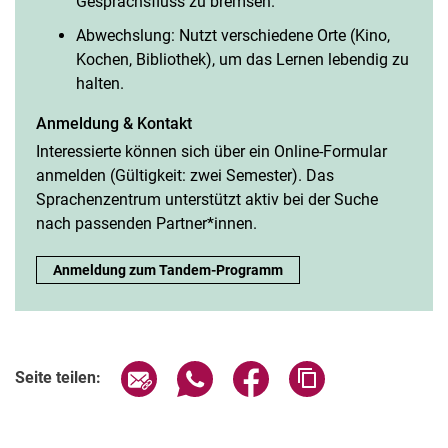
Gesprächsfluss zu bremsen.
Abwechslung: Nutzt verschiedene Orte (Kino,
Kochen, Bibliothek), um das Lernen lebendig zu
halten.
Anmeldung & Kontakt
Interessierte können sich über ein Online-Formular
anmelden (Gültigkeit: zwei Semester). Das
Sprachenzentrum unterstützt aktiv bei der Suche
nach passenden Partner*innen.
Sprachenlernen im Austausch: Das Tandem-Programm:
Anmeldung zum Tandem-Programm
Seite über E-Mail teilen
Seite über WhatsApp teilen (exter
Seite über Facebook teile
Adresse der Seite
Seite teilen: