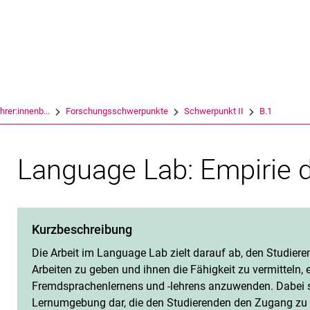
Springe direkt zu: Inhalt
Springe direkt zu: Suche
Springe direkt zu: Hauptnav
Suchmas
rer:innenb...
Forschungsschwerpunkte
Schwerpunkt II
B.1
Language Lab: Empirie 
Kurzbeschreibung
Die Arbeit im Language Lab zielt darauf ab, den Studier
Arbeiten zu geben und ihnen die Fähigkeit zu vermitteln
Fremdsprachenlernens und -lehrens anzuwenden. Dabei s
Lernumgebung dar, die den Studierenden den Zugang zu 