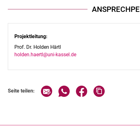
ANSPRECHP
Projektleitung:
Prof. Dr. Holden Härtl
holden.haertl@uni-kassel.de
Seite über E-Mail teilen
Seite über WhatsApp teilen (exte
Seite über Facebook teil
Adresse der Sei
Seite teilen: