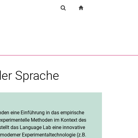
igation
zur Startseite
Einrichtung
Suchformular
chine
Suchen (öffnet externen Link in einem neuen Fenst
der Sprache
enden eine Einführung in das empirische
, experimentelle Methoden im Kontext des
tellt das Language Lab eine innovative
moderner Experimentaltechnologie (z.B.