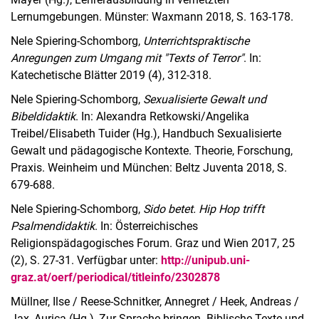
Lernumgebungen. Münster: Waxmann 2018, S. 163-178.
Nele Spiering-Schomborg,
Unterrichtspraktische
Anregungen zum Umgang mit "Texts of Terror"
. In:
Katechetische Blätter 2019 (4), 312-318.
Nele Spiering-Schomborg,
Sexualisierte Gewalt und
Bibeldidaktik
. In: Alexandra Retkowski/Angelika
Treibel/Elisabeth Tuider (Hg.), Handbuch Sexualisierte
Gewalt und pädagogische Kontexte. Theorie, Forschung,
Praxis. Weinheim und München: Beltz Juventa 2018, S.
679-688.
Nele Spiering-Schomborg,
Sido betet. Hip Hop trifft
Psalmendidaktik
. In: Österreichisches
Religionspädagogisches Forum. Graz und Wien 2017, 25
(2), S. 27-31. Verfügbar unter:
http://unipub.uni-
graz.at/oerf/periodical/titleinfo/2302878
Müllner, Ilse / Reese-Schnitker, Annegret / Heek, Andreas /
Jax, Aurica (Hg.), Zur Sprache bringen. Biblische Texte und