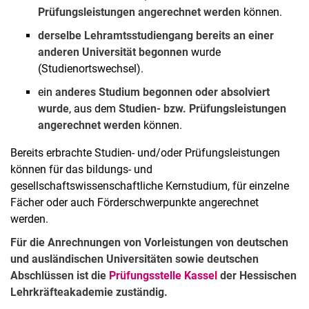
Flexibilisierung im Studium
Prüfungsleistungen angerechnet werden
können.
Erste Staatsprüfung
derselbe Lehramtsstudiengang bereits an einer
Übergang in den Vorbereitungsdienst
anderen Universität begonnen
wurde
BAFöG-Beauftragte der Fächer
(Studienortswechsel).
Studienprofile und Zertifikate
ein
anderes Studium begonnen oder absolviert
Nachteilsausgleich
wurde
, aus dem
Studien- bzw. Prüfungsleistungen
Bevorzugtes Einwahlverfahren
angerechnet werden
können.
Lehramt im Ausland
Bereits erbrachte Studien- und/oder Prüfungsleistungen
können für das bildungs- und
gesellschaftswissenschaftliche Kernstudium, für einzelne
Fächer oder auch Förderschwerpunkte angerechnet
werden.
Für die Anrechnungen von Vorleistungen von deutschen
und ausländischen Universitäten sowie deutschen
Abschlüssen ist die
Prüfungsstelle Kassel
der Hessischen
Lehrkräfteakademie zuständig.