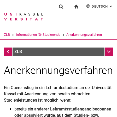
DEUTSCH
: AL
Springe direkt zu: Inhalt
Springe direkt zu: Suche
Springe direkt zu: Hauptnav
zur Startseite
Einrichtung
Suchformular
Suchbegriff
English
Español
Français
Suchmaschine
ZLB
Informationen für Studierende
Anerkennungsverfahren
Italiano
Suchen (öffnet externen Link in einem 
Informationen für Studierende
Unter
ZLB
Anerkennungsverfahren
Ein Quereinstieg in ein Lehramtsstudium an der Universität
Kassel mit Anerkennung von bereits erbrachten
Studienberatung Lehramt
Studienleistungen ist möglich, wenn:
Neue MPO 2023
bereits ein
anderer Lehramtsstudiengang begonnen
Anerkennungsverfahren
oder absolviert
wurde, aus dem
Studien- bzw.