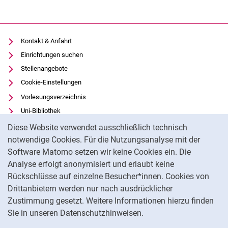
Kontakt & Anfahrt
Einrichtungen suchen
Stellenangebote
Cookie-Einstellungen
Vorlesungsverzeichnis
Uni-Bibliothek
Cookie-Hinweis
Moodle
Diese Website verwendet ausschließlich technisch
Panopto
notwendige Cookies. Für die Nutzungsanalyse mit der
Software Matomo setzen wir keine Cookies ein. Die
Datenschutz
Analyse erfolgt anonymisiert und erlaubt keine
Barrierefreiheit
Rückschlüsse auf einzelne Besucher*innen. Cookies von
Transparenter KI-Einsatz
Drittanbietern werden nur nach ausdrücklicher
Impressum
Zustimmung gesetzt. Weitere Informationen hierzu finden
Sie in unseren Datenschutzhinweisen.
Na