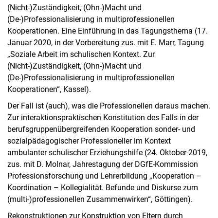
(Nicht-)Zuständigkeit, (Ohn-)Macht und
(De‑)Professionalisierung in multiprofessionellen
Kooperationen. Eine Einführung in das Tagungsthema (17.
Januar 2020, in der Vorbereitung zus. mit E. Marr, Tagung
„Soziale Arbeit im schulischen Kontext. Zur
(Nicht-)Zuständigkeit, (Ohn-)Macht und
(De‑)Professionalisierung in multiprofessionellen
Eva Marr
Kooperationen“, Kassel).
Dr. Daniela Molnar
Der Fall ist (auch), was die Professionellen daraus machen.
Dr. Nina Thieme
Zur interaktionspraktischen Konstitution des Falls in der
Curriculum Vitae
berufsgruppenübergreifenden Kooperation sonder- und
sozialpädagogischer Professioneller im Kontext
Mitgliedschaften und Gremientätigkeit
ambulanter schulischer Erziehungshilfe (24. Oktober 2019,
Publikationen
zus. mit D. Molnar, Jahrestagung der DGfE-Kommission
Vorträge
Professionsforschung und Lehrerbildung „Kooperation –
Forschung und Projekte
Koordination – Kollegialität. Befunde und Diskurse zum
Lehre und Workshops
(multi-)professionellen Zusammenwirken“, Göttingen).
Rebecca Maskos
Rekonstruktionen zur Konstruktion von Eltern durch