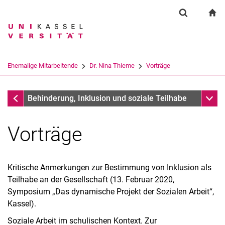
Springe direkt zu: Inhalt
Springe direkt zu: Suche
Springe direkt zu: Hauptnav
zu
Suchformul
Suchbegriff
Suchmaschine
Ehemalige Mitarbeitende
Dr. Nina Thieme
Vorträge
Suchen (öffnet externen Link in einem 
Dr. Nina Thieme
Unter
Behinderung, Inklusion und soziale Teilhabe
Vorträge
Kritische Anmerkungen zur Bestimmung von Inklusion als
Teilhabe an der Gesellschaft (13. Februar 2020,
Symposium „Das dynamische Projekt der Sozialen Arbeit“,
Kassel).
Soziale Arbeit im schulischen Kontext. Zur