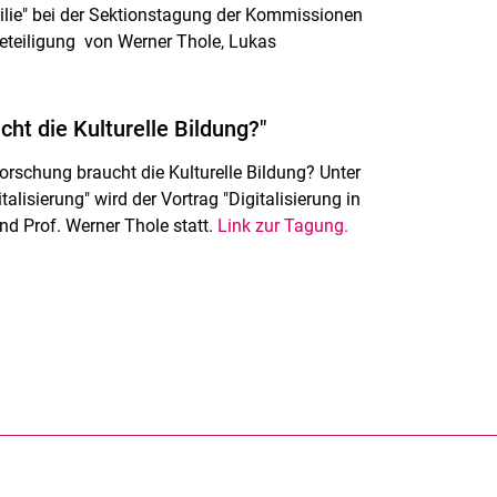
lie" bei der Sektionstagung der Kommissionen
eteiligung von Werner Thole, Lukas
ht die Kulturelle Bildung?"
schung braucht die Kulturelle Bildung? Unter
lisierung" wird der Vortrag "Digitalisierung in
nd Prof. Werner Thole statt.
Link zur Tagung.
rner Link, öffnet neues Fenster)
en (externer Link, öffnet neues Fenster)
te kopieren