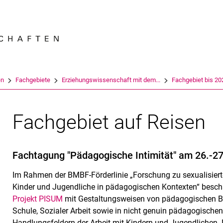
Springe direkt zu: Inhalt
Springe direkt zu: Suche
Springe direkt zu: Hauptnav
Suchmas
en
Fachgebiete
Erziehungswissenschaft mit dem...
Fachgebiet bis 20
Fachgebiet auf Reisen
Fachtagung "Pädagogische Intimität" am 26.-2
Im Rahmen der BMBF-Förderlinie „Forschung zu sexualisier
Kinder und Jugendliche in pädagogischen Kontexten“ beschä
Projekt PISUM
mit Gestaltungsweisen von pädagogischen B
Schule, Sozialer Arbeit sowie in nicht genuin pädagogische
Handlungsfeldern der Arbeit mit Kindern und Jugendlichen.