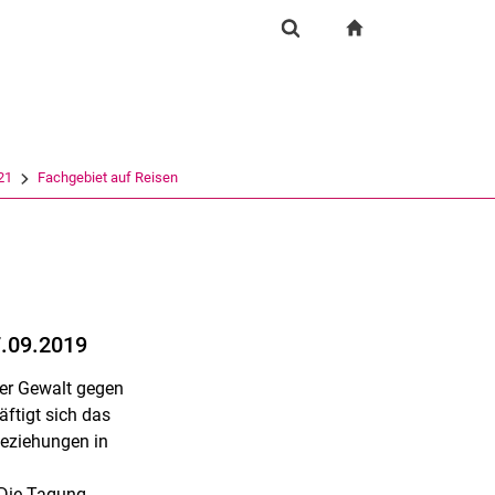
igation
zur Startseite
Suchformular
chine
Suchen (öffnet externen Link in einem neuen Fenst
21
Fachgebiet auf Reisen
7.09.2019
ter Gewalt gegen
ftigt sich das
eziehungen in
n
 Die Tagung