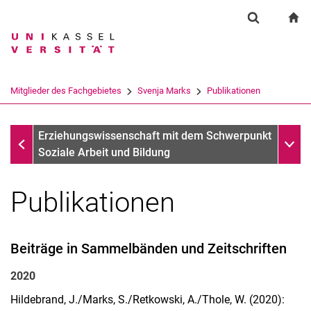
Springe direkt zu: Inhalt
Springe direkt zu: Suche
Springe direkt zu: Hauptnav
zu
Suchformul
Suchbegriff
Suchmaschine
Mitglieder des Fachgebietes
Svenja Marks
Publikationen
Suchen (öffnet externen Link in einem 
Svenja Marks
Unter
Erziehungswissenschaft mit dem Schwerpunkt
Soziale Arbeit und Bildung
Publikationen
Beiträge in Sammelbänden und Zeitschriften
2020
Hildebrand, J./Marks, S./Retkowski, A./Thole, W. (2020):