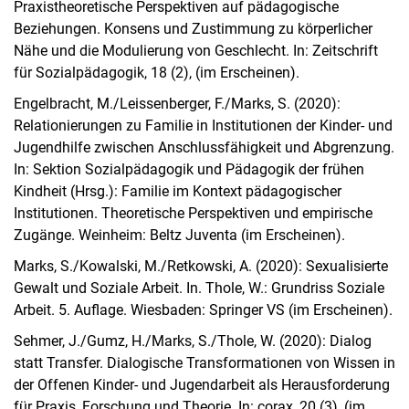
Praxistheoretische Perspektiven auf pädagogische
Beziehungen. Konsens und Zustimmung zu körperlicher
Nähe und die Modulierung von Geschlecht. In: Zeitschrift
für Sozialpädagogik, 18 (2), (im Erscheinen).
Engelbracht, M./Leissenberger, F./Marks, S. (2020):
Relationierungen zu Familie in Institutionen der Kinder- und
Mitglieder des Fachgebietes
Jugendhilfe zwischen Anschlussfähigkeit und Abgrenzung.
Prof. Dr. Werner Thole
In: Sektion Sozialpädagogik und Pädagogik der frühen
Julian Sehmer
Kindheit (Hrsg.): Familie im Kontext pädagogischer
Institutionen. Theoretische Perspektiven und empirische
Svenja Marks
Zugänge. Weinheim: Beltz Juventa (im Erscheinen).
Julia Rohde
Jessica Prigge
Marks, S./Kowalski, M./Retkowski, A. (2020): Sexualisierte
Gewalt und Soziale Arbeit. In. Thole, W.: Grundriss Soziale
Ehemalige Mitarbeiter*innen und Angehörige des Fachgebietes
Arbeit. 5. Auflage. Wiesbaden: Springer VS (im Erscheinen).
Forschung
Sehmer, J./Gumz, H./Marks, S./Thole, W. (2020): Dialog
Neuerscheinungen
statt Transfer. Dialogische Transformationen von Wissen in
Kolloquium
der Offenen Kinder- und Jugendarbeit als Herausforderung
Präsentationen und Videos
für Praxis, Forschung und Theorie. In: corax, 20 (3), (im