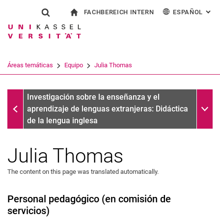
FACHBEREICH INTERN
ESPAÑOL
: AL
Jump directly to: content
Jump directly to: search
Jump directly to: main navi
a la página de inicio
Show search form
Search term
Para los empleados
Deutsch
English
Français
Search engine
Áreas temáticas
Equipo
Julia Thomas
Italiano
Search (opens an external link in a ne
Equipo
Sub n
Investigación sobre la enseñanza y el
aprendizaje de lenguas extranjeras: Didáctica
de la lengua inglesa
Julia Thomas
The content on this page was translated automatically.
Personal pedagógico (en comisión de
servicios)