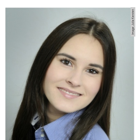
Dra. Daria Gluhareva
Image: Julia Kersten
Dra. Yulia Edeleva
N.N. (vacante)
Fariba Molanzadeh
Regina Kesting
Julia Thomas
Hristina Damevska-Mitrovikj
Estudiantes asistentes
Estudiantes de doctorado