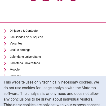
Diríjase a & Contacto
Facilidades de búsqueda
Vacantes
Cookie settings
Calendario universitario
Biblioteca universitaria
Moodle
Panopto
Cookie Notice
This website uses only technically necessary cookies. We
Protección de datos
do not use cookies for usage analysis with the Matomo
Accesibilidad
software. The analysis is anonymous and does not allow
Uso transparente de la IA
any conclusions to be drawn about individual visitors.
Pie de imprenta
Third-party cookies are only set with your express consent.