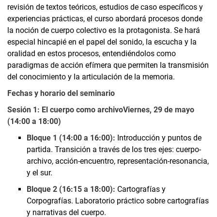
revisión de textos teóricos, estudios de caso específicos y
Luisa E. Standop
experiencias prácticas, el curso abordará procesos donde
Sebastián Vargas Álvarez
la noción de cuerpo colectivo es la protagonista. Se hará
Adriana García Galán
especial hincapié en el papel del sonido, la escucha y la
oralidad en estos procesos, entendiéndolos como
Curso
paradigmas de acción efímera que permiten la transmisión
Principales ámbitos de investigación
del conocimiento y la articulación de la memoria.
Laura Jácome-Orozco
Fechas y horario del seminario
Laura Flórez
Lada Nakonechna
Sesión 1: El cuerpo como archivo
Viernes, 29 de mayo
(14:00 a 18:00)
Elena Brückner
Sarah Weinfurter
Bloque 1 (14:00 a 16:00):
Introducción y puntos de
partida. Transición a través de los tres ejes: cuerpo-
archivo, acción-encuentro, representación-resonancia,
y el sur.
Bloque 2 (16:15 a 18:00):
Cartografías y
Corpografías. Laboratorio práctico sobre cartografías
y narrativas del cuerpo.