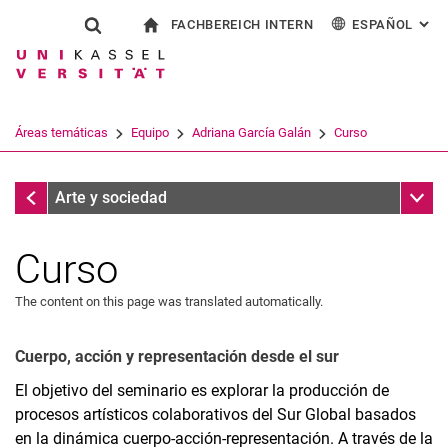
FACHBEREICH INTERN
ESPAÑOL
: AL
Jump directly to: content
Jump directly to: search
Jump directly to: main navi
a la página de inicio
Show search form
Search term
Para los empleados
Deutsch
English
Français
Search engine
Áreas temáticas
Equipo
Adriana García Galán
Curso
Italiano
Search (opens an external link in a ne
Adriana García Galán
Sub n
Arte y sociedad
Curso
The content on this page was translated automatically.
Cuerpo, acción y representación desde el sur
El objetivo del seminario es explorar la producción de
procesos artísticos colaborativos del Sur Global basados
Prof. Dra. Liliana Gómez
en la dinámica cuerpo-acción-representación. A través de la
Mateo Chacón Pino