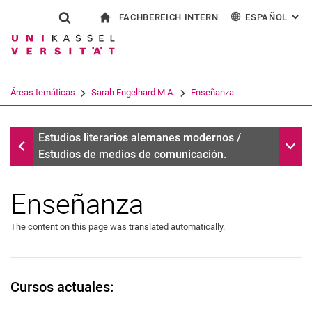
FACHBEREICH INTERN
ESPAÑOL
: AL
Jump directly to: content
Jump directly to: search
Jump directly to: main navi
a la página de inicio
Show search form
Search term
Para los empleados
Deutsch
English
Français
Search engine
Áreas temáticas
Sarah Engelhard M.A.
Enseñanza
Italiano
Search (opens an external link in a ne
Sarah Engelhard M.A.
Sub n
Estudios literarios alemanes modernos /
Estudios de medios de comunicación.
Enseñanza
The content on this page was translated automatically.
Cursos actuales: