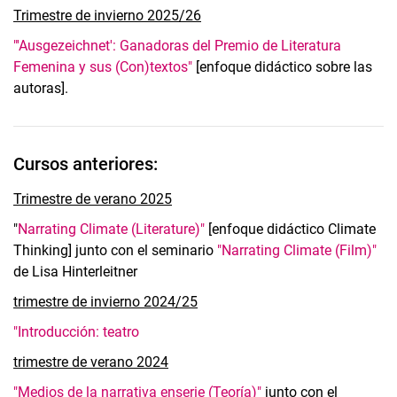
Vita
Trimestre de invierno 2025/26
Enfoque de la investigación
"'Ausgezeichnet': Ganadoras del Premio de Literatura
Publicaciones
Femenina y sus (Con)textos"
[enfoque didáctico sobre las
autoras].
Enseñanza
Cursos anteriores:
Trimestre de verano 2025
"
Narrating Climate (Literature)"
[enfoque didáctico Climate
Thinking] junto con el seminario
"Narrating Climate (Film)"
de Lisa Hinterleitner
trimestre de invierno 2024/25
"Introducción: teatro
trimestre de verano 2024
"
Medios de la narrativa en
serie (Teoría)"
junto con el