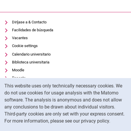
Diríjase a & Contacto
Facilidades de búsqueda
Vacantes
Cookie settings
Calendario universitario
Biblioteca universitaria
Moodle
Panopto
Cookie Notice
This website uses only technically necessary cookies. We
Protección de datos
do not use cookies for usage analysis with the Matomo
Accesibilidad
software. The analysis is anonymous and does not allow
Uso transparente de la IA
any conclusions to be drawn about individual visitors.
Pie de imprenta
Third-party cookies are only set with your express consent.
For more information, please see our privacy policy.
To