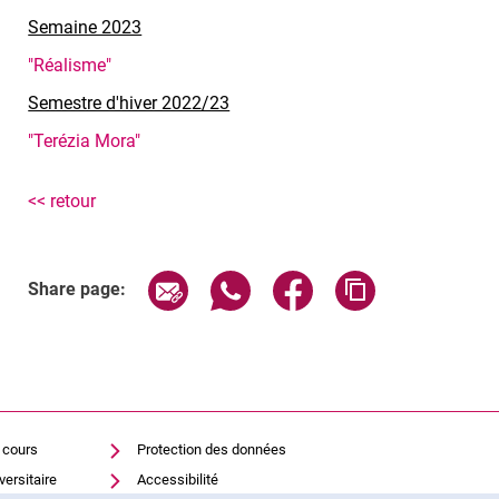
Semaine 2023
"Réalisme"
Semestre d'hiver 2022/23
"Terézia Mora"
<< retour
Share page via email
Share page via WhatsApp (exter
Share page via Faceboo
Copy page addr
Share page:
 cours
Protection des données
versitaire
Accessibilité