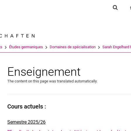
Jump directly to: content
Jump directly to: search
Jump directly to: main navi
Show s
Search e
ts
Études germaniques
Domaines de spécialisation
Sarah Engelhard 
Enseignement
The content on this page was translated automatically.
Cours actuels :
Semestre 2025/26