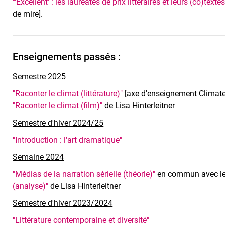
"'Excellent' : les lauréates de prix littéraires et leurs (co)textes
de mire].
Enseignements passés :
Semestre 2025
"Raconter le climat (littérature)"
[axe d'enseignement Climate
"Raconter le climat (film)"
de Lisa Hinterleitner
Semestre d'hiver 2024/25
"Introduction : l'art dramatique"
Semaine 2024
"Médias de la narration sérielle (théorie)"
en commun avec le
(analyse)"
de Lisa Hinterleitner
Semestre d'hiver 2023/2024
"Littérature contemporaine et diversité"