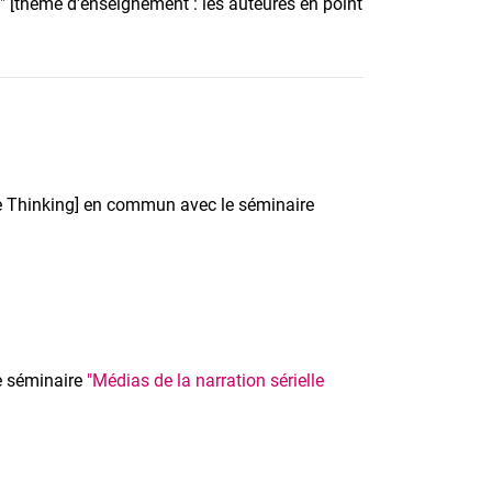
"
[thème d'enseignement : les auteures en point
 Thinking] en commun avec le séminaire
 séminaire
"Médias de la narration sérielle