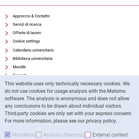
Approccio & Contatto
Servizi di ricerca
Offerte di lavoro
Cookie settings
Calendario universitario
Biblioteca universitaria
Moodle
Panopto
Cookie Notice
This website uses only technically necessary cookies. We
Protezione dei dati
do not use cookies for usage analysis with the Matomo
Accessibilità
software. The analysis is anonymous and does not allow
Utilizzo trasparente dell'intelligenza artificiale
any conclusions to be drawn about individual visitors.
Impronta
Third-party cookies are only set with your express consent.
For more information, please see our privacy policy.
To
Mandatory
Accept mandatory cookies
Analysis (Matomo)
Accept analysis cookies
External content
: Acc