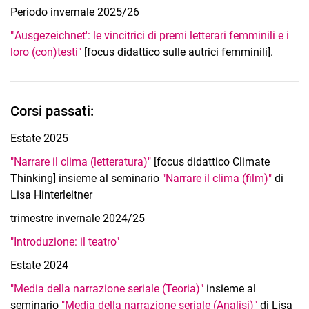
Vita
Periodo invernale 2025/26
Focus della ricerca
"'Ausgezeichnet': le vincitrici di premi letterari femminili e i
Pubblicazioni
loro (con)testi"
[focus didattico sulle autrici femminili].
Insegnamento
Corsi passati:
Estate 2025
"Narrare il clima (letteratura)"
[focus didattico Climate
Thinking] insieme al seminario
"Narrare il clima (film)"
di
Lisa Hinterleitner
trimestre invernale 2024/25
"Introduzione: il teatro"
Estate 2024
"Media della narrazione seriale (Teoria)"
insieme al
seminario
"Media della narrazione seriale (Analisi)"
di Lisa