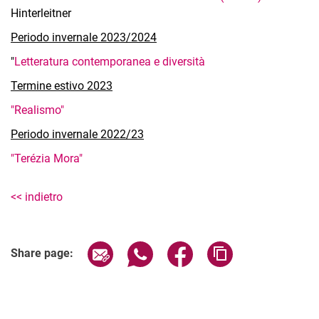
Hinterleitner
Periodo invernale 2023/2024
"
Letteratura contemporanea e diversità
Termine estivo 2023
"Realismo"
Periodo invernale 2022/23
"Terézia Mora"
<< indietro
Share page via email
Share page via WhatsApp (extern
Share page via Facebook 
Copy page addres
Share page: