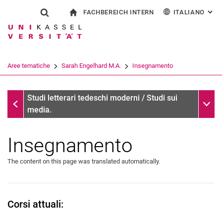
FACHBEREICH INTERN
ITALIANO
: AL
Jump directly to: content
Jump directly to: search
Jump directly to: main navi
alla pagina iniziale
Show search form
Search term
Per i dipendenti
Deutsch
English
Español
Search engine
Aree tematiche
Sarah Engelhard M.A.
Insegnamento
Français
Search (opens an external link in a ne
Sarah Engelhard M.A.
Sub n
Studi letterari tedeschi moderni / Studi sui
media.
Insegnamento
The content on this page was translated automatically.
Corsi attuali: