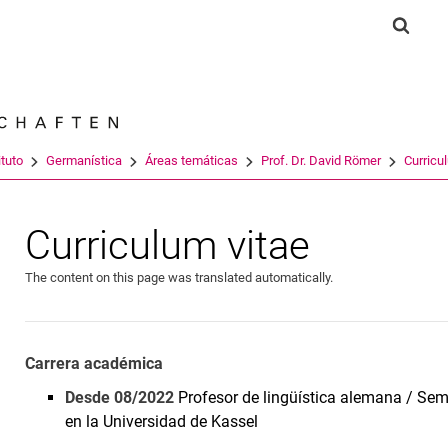
Jump directly to: content
Jump directly to: search
Jump directly to: main navi
Show 
Search e
ituto
Germanística
Áreas temáticas
Prof. Dr. David Römer
Curricu
Curriculum vitae
The content on this page was translated automatically.
Carrera académica
Desde 08/2022
Profesor de lingüística alemana / Sem
en la Universidad de Kassel